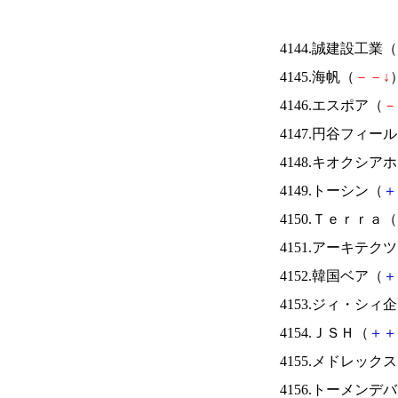
4144.誠建設工業（
4145.海帆（
－
－
↓
）
4146.エスポア（
－
4147.円谷フィー
4148.キオクシ
4149.トーシン（
＋
4150.Ｔｅｒｒａ（
4151.アーキテク
4152.韓国ベア（
＋
4153.ジィ・シィ
4154.ＪＳＨ（
＋
＋
4155.メドレック
4156.トーメンデ