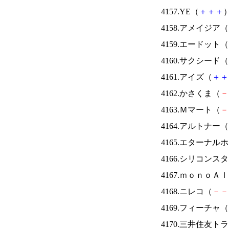
4157.YE（
＋
＋
＋
）
4158.アメイジア（
4159.エードット（
4160.サクシード（
4161.アイズ（
＋
＋
4162.かさくま（
－
4163.Ｍマート（
－
4164.アルトナー（
4165.エターナ
4166.シリコンス
4167.ｍｏｎｏＡ
4168.ニレコ（
－
－
4169.フィーチャ（
4170.三井住友ト