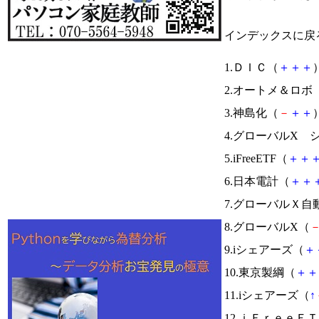
インデックスに戻
1.ＤＩＣ（
＋
＋
＋
）
2.オートメ＆ロボ
3.神島化（
－
＋
＋
）
4.グローバルX 
5.iFreeETF（
＋
＋
6.日本電計（
＋
＋
7.グローバルＸ自
8.グローバルX（
9.iシェアーズ（
＋
10.東京製綱（
＋
＋
11.iシェアーズ（
↑
12.ｉＦｒｅｅ