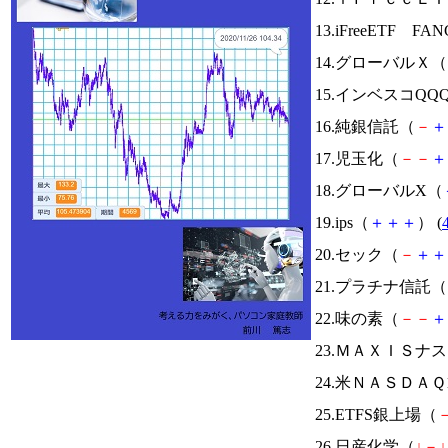
13.iFreeETF FA
14.グローバルＸ（
15.インベスコQQ
16.純銀信託（
－
＋
17.児玉化（
－
－
＋
18.グローバルX（
19.ips（
＋
＋
＋
） (
20.セック（
－
＋
＋
21.プラチナ信託（
22.味の素（
－
－
＋
23.ＭＡＸＩＳナ
24.米ＮＡＳＤＡ
25.ETFS銀上場（
26.日産化学（
↓
－
↓