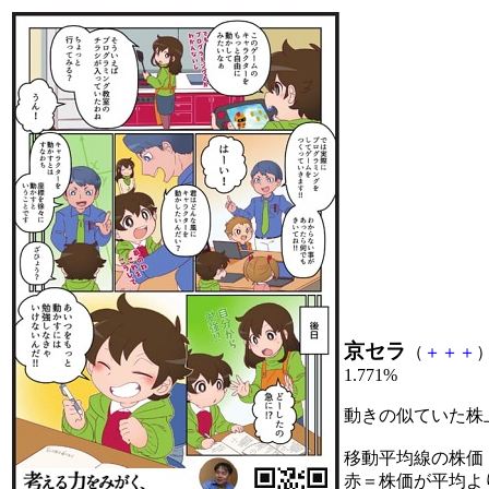
京セラ
（
＋
＋
＋
）
1.771%
動きの似ていた株
移動平均線の株価
赤＝株価が平均よ