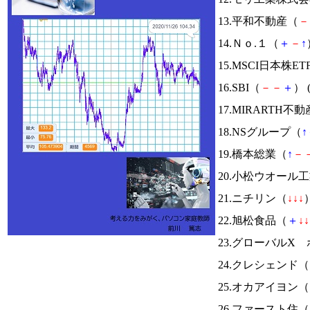
13.平和不動産（
－
14.Ｎｏ.１（
＋
－
↑
15.MSCI日本株ET
16.SBI（
－
－
＋
） 
17.MIRARTH
18.NSグループ（
↑
19.橋本総業（
↑
－
20.小松ウオール
21.ニチリン（
↓
↓
↓
）
22.旭松食品（
＋
↓
↓
23.グローバルX 
24.クレシェンド（
25.オカアイヨン（
26.ファースト住（