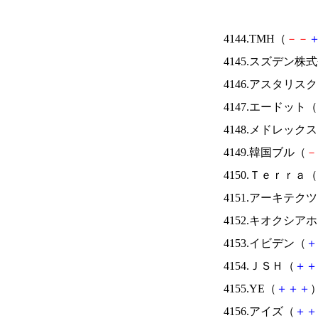
4144.TMH（
－
－
4145.スズデン株
4146.アスタリス
4147.エードット（
4148.メドレック
4149.韓国ブル（
－
4150.Ｔｅｒｒａ（
4151.アーキテク
4152.キオクシ
4153.イビデン（
＋
4154.ＪＳＨ（
＋
＋
4155.YE（
＋
＋
＋
）
4156.アイズ（
＋
＋