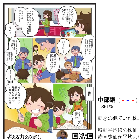
中部鋼
（
－
＋
－
）
1.861%
動きの似ていた株
移動平均線の株価
赤＝株価が平均よ