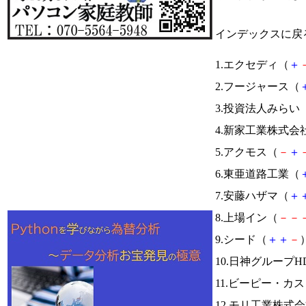
インデックスに戻
1.エクセディ（
＋
2.フージャース（
3.投資法人みらい
4.新家工業株式会
5.アクモス（
－
＋
6.東亜道路工業（
7.安藤ハザマ（
＋
8.上場イン（
－
－
9.シード（
＋
＋
－
）
10.日神グループH
11.ビーピー・カ
12.モリ工業株式