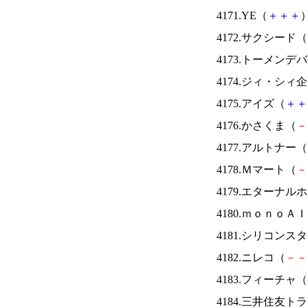
4171.YE（
＋
＋
＋
）
4172.サクシード（
4173.トーメンデ
4174.ジィ・シィ
4175.アイズ（
＋
＋
4176.かさくま（
－
4177.アルトナー（
4178.Ｍマート（
－
4179.エターナ
4180.ｍｏｎｏＡ
4181.シリコンス
4182.ニレコ（
－
－
4183.フィーチャ（
4184.三井住友ト