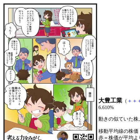
大豊工業
（
＋
＋
6.610%
動きの似ていた株
移動平均線の株価
赤＝株価が平均よ