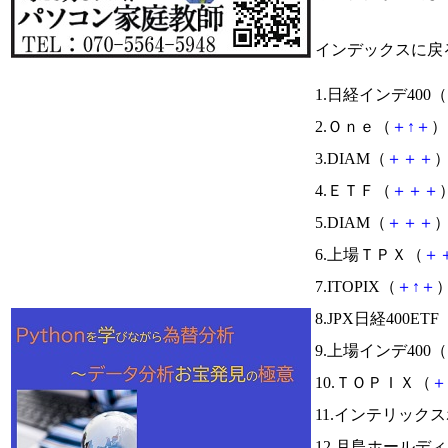
インデックスに戻
1.日経インデ400（
2.Ｏｎｅ（
＋
↑
＋
） 
3.DIAM（
＋
＋
＋
）
4.ＥＴＦ（
＋
＋
＋
）
5.DIAM（
＋
＋
＋
）
6.上場ＴＰＸ（
＋
7.ITOPIX（
＋
↑
＋
）
8.JPX日経400ETF
9.上場インデ400（
10.ＴＯＰＩＸ（
＋
11.インテリック
12.月島ホールデ