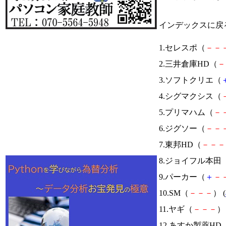
インデックスに戻
1.セレスポ（
－
－
2.三井倉庫HD（
－
3.ソフトクリエ（
4.シグマクシス（
5.プリマハム（
－
6.ジグソー（
－
－
7.東邦HD（
－
－
－
8.ジョイフル本田
9.パーカー（
＋
－
10.SM（
－
－
－
） (
11.ヤギ（
－
－
－
） 
12.あすか製薬HD