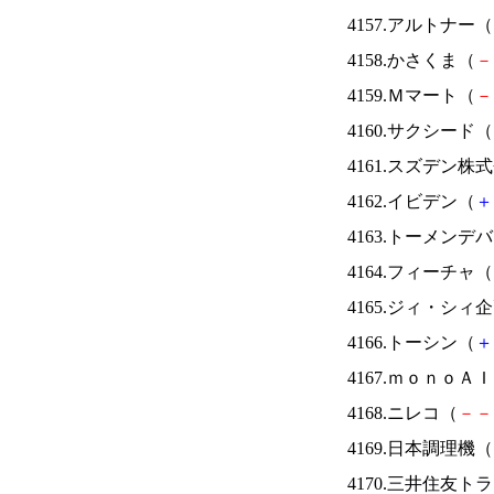
4157.アルトナー（
4158.かさくま（
－
4159.Ｍマート（
－
4160.サクシード（
4161.スズデン株
4162.イビデン（
＋
4163.トーメンデ
4164.フィーチャ（
4165.ジィ・シィ
4166.トーシン（
＋
4167.ｍｏｎｏＡ
4168.ニレコ（
－
－
4169.日本調理機（
4170.三井住友ト