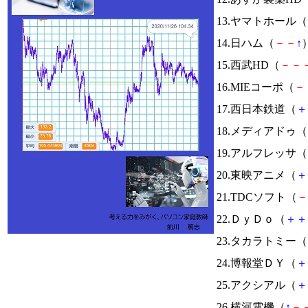
13.ヤマトホール（
14.日ハム（
－
－
↑
）
15.西武HD（
－
－
16.MIEコーポ（
－
17.西日本鉄道（
＋
18.メディアドゥ（
19.アルフレッサ（
20.東映アニメ（
＋
21.TDCソフト（
－
22.ＤｙＤｏ（
＋
＋
23.タカラトミー（
24.博報堂ＤＹ（
＋
25.アクシアル（
＋
26.横河電機（
↑
－