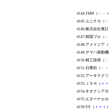
4144.TMH（
－
－
4145.ユニチカ（
－
4146.株式会社東
4147.韓国ブル（
－
4148.アメイジア（
4149.ヤマハ発動
4150.精工技研（
－
4151.日東紡（
－
－
4152.アーキテク
4153.ＪＳＨ（
＋
＋
4154.キオクシ
4155.エターナ
4156.YE（
＋
＋
＋
）