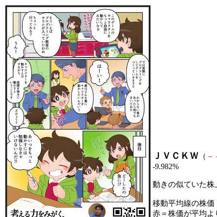
ＪＶＣＫＷ
（
－
-9.982%
動きの似ていた株
移動平均線の株価
赤＝株価が平均よ