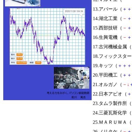
13.アバール（
＋
＋
14.湖北工業（
－
＋
15.西部技研（
－
＋
16.生興電機（
－
＋
17.古河機械金属（
18.フィックスタ
19.キッツ（
＋
＋
＋
20.平田機工（
＋
＋
21.オルガノ（
－
↓
22.日本アビオ（
＋
23.タムラ製作所（
24.三菱瓦斯化学（
25.ＭＡＲＵＷＡ（
26.ノリタケ（
－
＋