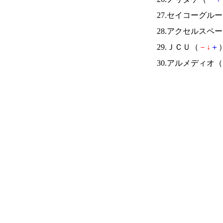
27.セイコーグル
28.アクセルスペ
29.ＪＣＵ（
－
↓
＋
）
30.アルメディオ（