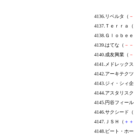
4136.リベルタ（
－
4137.Ｔｅｒｒａ（
4138.Ｇｌｏｂｅ
4139.はてな（
－
－
4140.成友興業（
－
4141.メドレック
4142.アーキテク
4143.ジィ・シィ
4144.アスタリス
4145.円谷フィー
4146.サクシード（
4147.ＪＳＨ（
＋
＋
4148.ビート・