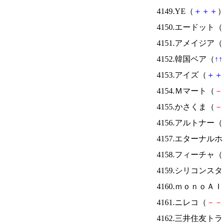
4149.YE（
＋
＋
＋
）
4150.エードット（
4151.アメイジア（
4152.韓国ベア（
↑
↑
4153.アイズ（
＋
＋
4154.Ｍマート（
－
4155.かさくま（
－
4156.アルトナー（
4157.エターナ
4158.フィーチャ（
4159.シリコンス
4160.ｍｏｎｏＡ
4161.ニレコ（
－
－
4162.三井住友ト