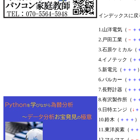
インデックスに戻
1.山洋電気（
－
＋
2.戸田工業（
－
＋
3.石原ケミカル（
4.イノテック（
＋
5.新電元（
＋
＋
＋
）
6.バルカー（
＋
＋
7.長野計器（
＋
＋
8.有沢製作所（
＋
9.日特エンジ（
↓
＋
10.鈴木（
＋
＋
＋
） 
11.東洋炭素（
＋
＋
12.マルマエ（
－
－