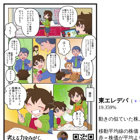
東エレデバ
（
＋
19.359%
動きの似ていた株
移動平均線の株価
赤＝株価が平均よ