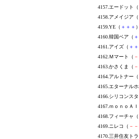
4157.エードット（
4158.アメイジア（
4159.YE（
＋
＋
＋
）
4160.韓国ベア（
＋
4161.アイズ（
＋
＋
4162.Ｍマート（
－
4163.かさくま（
－
4164.アルトナー（
4165.エターナ
4166.シリコンス
4167.ｍｏｎｏＡ
4168.フィーチャ（
4169.ニレコ（
－
－
4170.三井住友ト