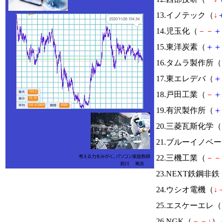
13.イノテック（
↓
14.児玉化（
－
－
＋
15.東洋炭素（
＋
＋
16.タムラ製作所（
17.東エレデバ（
＋
18.戸田工業（
－
＋
19.有沢製作所（
＋
20.三菱瓦斯化学（
21.ブルーイノベ
22.三機工業（
－
－
23.NEXT鉄鋼非鉄
24.ウシオ電機（
↓
25.エスケーエレ（
26.NGK（
－
－
↓
） 