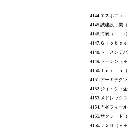
4144.エスポア（
－
4145.誠建設工業（
4146.海帆（
－
－
↓
）
4147.Ｇｌｏｂｅ
4148.トーメンデ
4149.トーシン（
＋
4150.Ｔｅｒｒａ（
4151.アーキテク
4152.ジィ・シィ
4153.メドレック
4154.円谷フィー
4155.サクシード（
4156.ＪＳＨ（
＋
＋