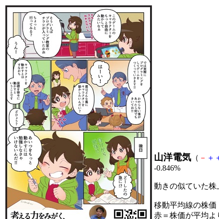
山洋電気
（
－
＋
-0.846%
動きの似ていた株
移動平均線の株価
赤＝株価が平均よ