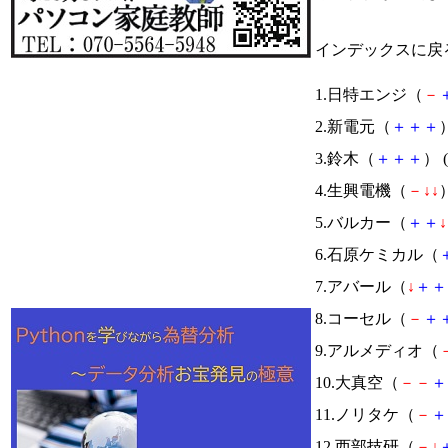
インデックスに戻
1.日特エンジ（
－
2.新電元（
＋
＋
＋
）
3.鈴木（
＋
＋
＋
） (
4.生興電機（
－
↓
↓
）
5.バルカー（
＋
＋
↓
6.石原ケミカル（
7.アバール（
↓
＋
＋
8.コーセル（
－
＋
9.アルメディオ（
10.大真空（
－
－
＋
11.ノリタケ（
－
＋
12.西部技研（
－
↓