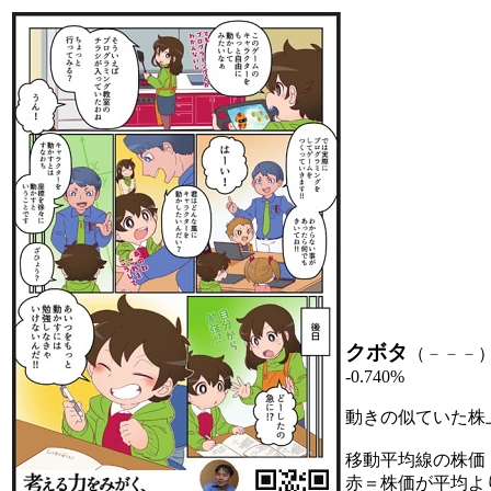
クボタ
（
－
－
－
）
-0.740%
動きの似ていた株
移動平均線の株価
赤＝株価が平均よ