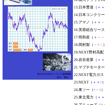
13.日本曹達（
＋
＋
14.日本コンクリ
15.アマノ（
＋
＋
－
16.芙蓉総合リー
17.明和産（
＋
－
－
18.岡村製（
－
↑
－
）
19.NEXT野村高配
20.岩谷産業（
＋
＋
21.マブチモータ
22.NEXT電力ガス
23.NEXT（
＋
＋
↑
）
24.東ソー（
↑
－
↑
） 
25.東北電力（
＋
＋
26.アミューズ（
↑