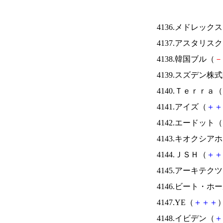
4136.メドレック
4137.アスタリス
4138.韓国ブル（
－
4139.スズデン株
4140.Ｔｅｒｒａ（
4141.アイズ（
＋
＋
4142.エードット（
4143.キオクシ
4144.ＪＳＨ（
＋
＋
4145.アーキテク
4146.ビート・
4147.YE（
＋
＋
＋
）
4148.イビデン（
＋