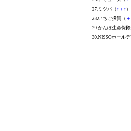
27.ミツバ（
↑
＋
↑
） 
28.いちご投資（
＋
29.かんぽ生命保
30.NISSOホー