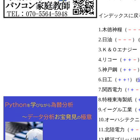
インデックスに戻
1.木徳神糧（
－
－
2.日油（
－
－
－
） (
3.Ｋ＆Ｏエナジー
4.リコー（
＋
＋
－
）
5.神戸鋼（
＋
＋
－
）
6.日工（
＋
＋
↑
） (
6
7.関西電力（
↑
＋
－
8.特種東海製紙（
9.イーグル工業（
10.オーハシテク
11.北陸電力（
＋
－
12.横河ブリッジH