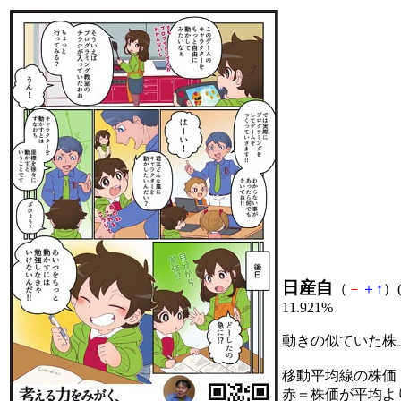
日産自
（
－
＋
↑
）(
11.921%
動きの似ていた株
移動平均線の株価
赤＝株価が平均よ