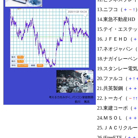
13.ニフコ（
＋
－
↑
）
14.東急不動産HD
15.テイ・エステ
16.ＪＦＥＨＤ（
＋
17.ネオジャパン（
18.ナガイレーベ
19.スタンレー電
20.ファルコ（
＋
↑
21.共英製鋼（
＋
＋
22.トーカイ（
－
↑
↑
23.東建コーポ（
＋
24.ＭＳＯＬ（
＋
＋
25.ＪＡＣリクル
26.iFreeETF（
＋
＋