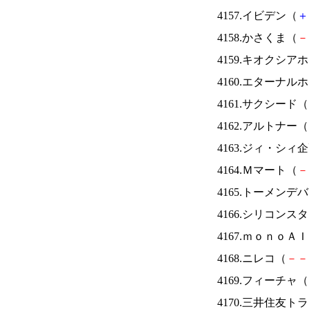
4157.イビデン（
＋
4158.かさくま（
－
4159.キオクシ
4160.エターナ
4161.サクシード（
4162.アルトナー（
4163.ジィ・シィ
4164.Ｍマート（
－
4165.トーメンデ
4166.シリコンス
4167.ｍｏｎｏＡ
4168.ニレコ（
－
－
4169.フィーチャ（
4170.三井住友ト