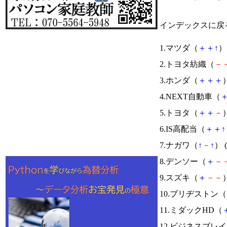
インデックスに戻
1.マツダ（
＋
＋
↑
） 
2.トヨタ紡織（
－
3.ホンダ（
＋
＋
＋
）
4.NEXT自動車（
5.トヨタ（
＋
＋
－
）
6.IS高配当（
＋
＋
↑
7.ナガワ（
↑
－
↑
） (
8.デンソー（
＋
－
9.スズキ（
＋
－
－
）
10.ブリヂストン（
11.ミダックHD（
12.ビジネスブレ