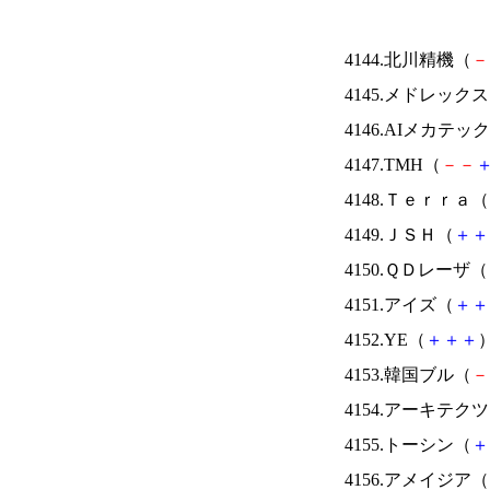
4144.北川精機（
－
4145.メドレック
4146.AIメカテッ
4147.TMH（
－
－
4148.Ｔｅｒｒａ（
4149.ＪＳＨ（
＋
＋
4150.ＱＤレーザ（
4151.アイズ（
＋
＋
4152.YE（
＋
＋
＋
）
4153.韓国ブル（
－
4154.アーキテク
4155.トーシン（
＋
4156.アメイジア（