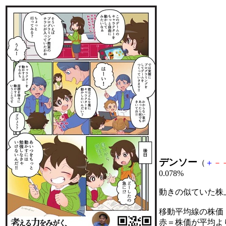
デンソー
（
＋
－
0.078%
動きの似ていた株
移動平均線の株価
赤＝株価が平均よ