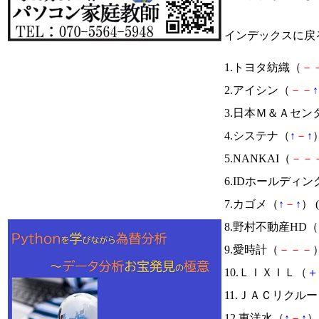
インデックスに戻
1.トヨタ紡織（
－
2.アイシン（
－
－
↑
3.日本Ｍ＆Ａセン
4.システナ（
↑
－
↑
）
5.NANKAI（
－
－
6.IDホールディ
7.カゴメ（
↑
－
↑
） (
8.野村不動産HD（
9.愛時計（
－
－
－
）
10.ＬＩＸＩＬ（
＋
11.ＪＡＣリクル
12.東洋水（
↑
－
↑
） 