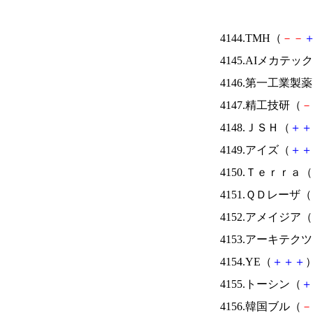
4144.TMH（
－
－
4145.AIメカテッ
4146.第一工業製
4147.精工技研（
－
4148.ＪＳＨ（
＋
＋
4149.アイズ（
＋
＋
4150.Ｔｅｒｒａ（
4151.ＱＤレーザ（
4152.アメイジア（
4153.アーキテク
4154.YE（
＋
＋
＋
）
4155.トーシン（
＋
4156.韓国ブル（
－