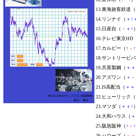
13.東海旅客鉄道（
14.リンナイ（
＋
↑
15.日産自（
－
＋
↑
）
16.テレビ東京HD
17.カルビー（
↑
－
↑
18.サントリービ
19.共英製鋼（
＋
＋
20.アズワン（
＋
－
21.IS高配当（
＋
＋
22.ヒューリック（
23.マツダ（
＋
＋
↑
）
24.大和ハウス（
＋
25.阪急阪神（
↑
－
↑
26.ハローズ（
－
－