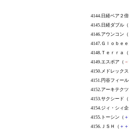
4144.日経ベア２
4145.日経ダブル（
4146.アウンコン（
4147.Ｇｌｏｂｅ
4148.Ｔｅｒｒａ（
4149.エスポア（
－
4150.メドレック
4151.円谷フィー
4152.アーキテク
4153.サクシード（
4154.ジィ・シィ
4155.トーシン（
＋
4156.ＪＳＨ（
＋
＋