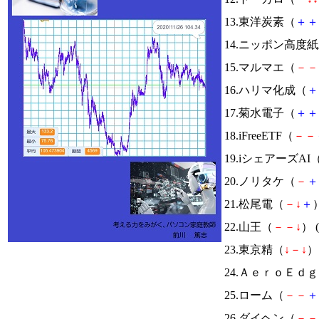
13.東洋炭素（
＋
＋
14.ニッポン高度
15.マルマエ（
－
－
16.ハリマ化成（
＋
17.菊水電子（
＋
＋
18.iFreeETF（
－
－
19.iシェアーズAI
20.ノリタケ（
－
＋
21.松尾電（
－
↓
＋
）
22.山王（
－
－
↓
） (
23.東京精（
↓
－
↓
） 
24.ＡｅｒｏＥｄ
25.ローム（
－
－
＋
26.ダイヘン（
－
－