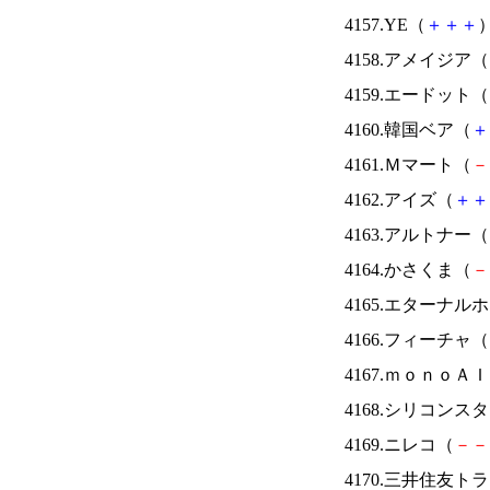
4157.YE（
＋
＋
＋
）
4158.アメイジア（
4159.エードット（
4160.韓国ベア（
＋
4161.Ｍマート（
－
4162.アイズ（
＋
＋
4163.アルトナー（
4164.かさくま（
－
4165.エターナ
4166.フィーチャ（
4167.ｍｏｎｏＡ
4168.シリコンス
4169.ニレコ（
－
－
4170.三井住友ト