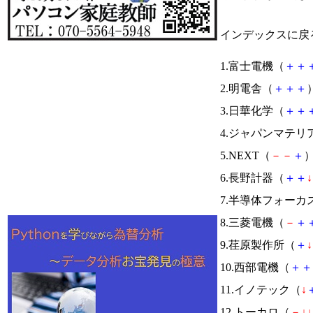
インデックスに戻
1.富士電機（
＋
＋
2.明電舎（
＋
＋
＋
）
3.日華化学（
＋
＋
4.ジャパンマテリ
5.NEXT（
－
－
＋
）
6.長野計器（
＋
＋
↓
7.半導体フォーカ
8.三菱電機（
－
＋
9.荏原製作所（
＋
↓
10.西部電機（
＋
＋
11.イノテック（
↓
12.トーカロ（
－
↓
↓