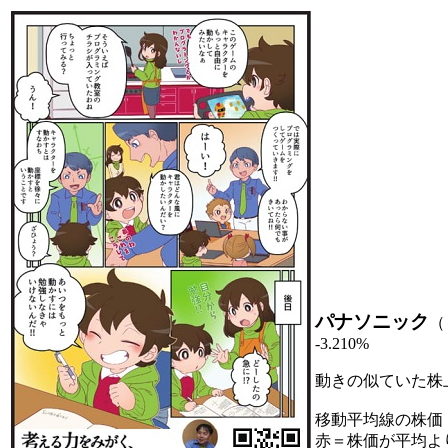
パナソニック
（
-3.210%
動きの似ていた株
移動平均線の株価
赤＝株価が平均よ