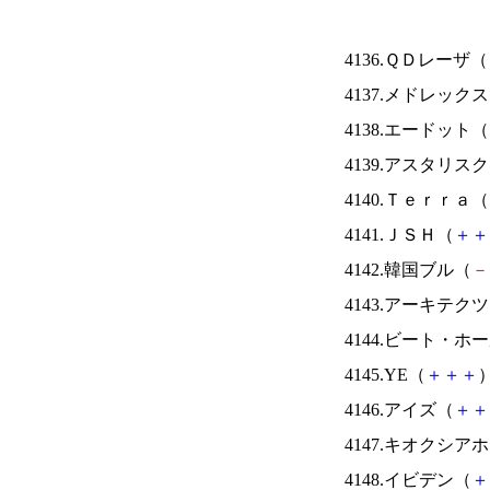
4136.ＱＤレーザ（
4137.メドレック
4138.エードット（
4139.アスタリス
4140.Ｔｅｒｒａ（
4141.ＪＳＨ（
＋
＋
4142.韓国ブル（
－
4143.アーキテク
4144.ビート・
4145.YE（
＋
＋
＋
）
4146.アイズ（
＋
＋
4147.キオクシ
4148.イビデン（
＋