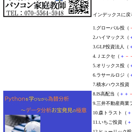
インデックスに戻
1.グローバル投（
2.ハイマックス（
3.GLP投資法人（
4.Ｊエクセ（
＋
－
5.オリックス投（
6.ラサールロジ（
7.積水ハウス投資
8.IS高配当（
＋
＋
9.三井不動産商
10.森トラスト（
＋
11.いちご投資（
＋
12.ヒューリック