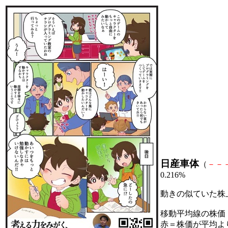
日産車体
（
－
－
0.216%
動きの似ていた株
移動平均線の株価
赤＝株価が平均よ