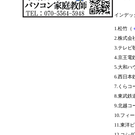
インデッ
1.松竹（
2.株式
3.テレビ
4.京王電
5.大和ハ
6.西日本
7.くらコ
8.東武鉄
9.北越
10.フィ
11.東洋
12.コシ