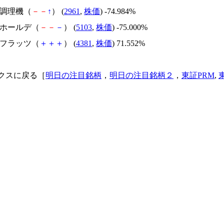
日本調理機（
－
－
↑
） (
2961
,
株価
) -74.984%
昭和ホールデ（
－
－
－
） (
5103
,
株価
) -75.000%
ビーフラッツ（
＋
＋
＋
） (
4381
,
株価
) 71.552%
クスに戻る［
明日の注目銘柄
，
明日の注目銘柄２
，
東証PRM
,