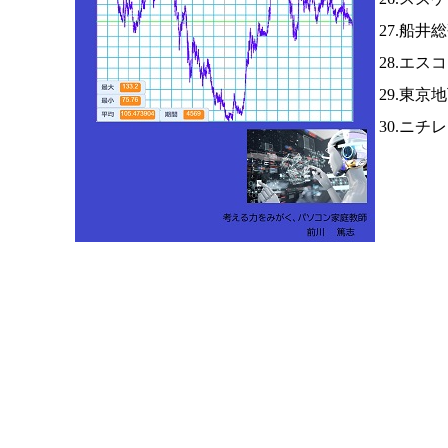
27.船井
28.エス
29.東京
30.ニチ