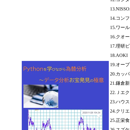
13.NI
14.コン
15.ワー
16.クオ
17.理研
18.AOKI
19.オ
20.カ
21.鎌倉
22.Ｊエ
23.ハ
24.クリ
25.正栄
26.スズ