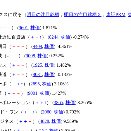
クスに戻る［
明日の注目銘柄
，
明日の注目銘柄２
，
東証PRM
,
＋
－
－
） (
9601
,
株価
) 1.871%
会社近鉄百貨店（
＋
－
↑
） (
8244
,
株価
) -0.274%
朝日（
－
－
－
） (
9409
,
株価
) -4.361%
鉄（
↓
－
－
） (
9008
,
株価
) 0.252%
ウス（
＋
－
－
） (
1925
,
株価
) 1.482%
鉄道（
＋
－
－
） (
9031
,
株価
) -0.133%
ーポ（
－
＋
↑
） (
2695
,
株価
) 3.106%
道（
＋
－
－
） (
9001
,
株価
) 1.427%
コーポレーション（
＋
＋
↑
） (
3865
,
株価
) 8.265%
ード・ワン（
＋
－
↑
） (
2060
,
株価
) 0.792%
ビジネス（
＋
＋
－
） (
4828
,
株価
) 9.589%
ダカHD（
＋
－
－
） (
2157
,
株価
) 5.670%