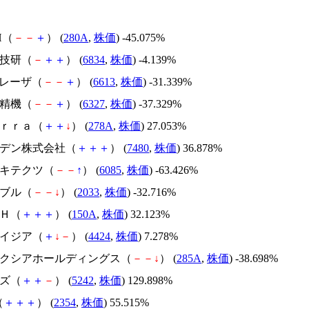
H（
－
－
＋
） (
280A
,
株価
) -45.075%
精工技研（
－
＋
＋
） (
6834
,
株価
) -4.139%
ＱＤレーザ（
－
－
＋
） (
6613
,
株価
) -31.339%
北川精機（
－
－
＋
） (
6327
,
株価
) -37.329%
Ｔｅｒｒａ（
＋
＋
↓
） (
278A
,
株価
) 27.053%
スズデン株式会社（
＋
＋
＋
） (
7480
,
株価
) 36.878%
アーキテクツ（
－
－
↑
） (
6085
,
株価
) -63.426%
韓国ブル（
－
－
↓
） (
2033
,
株価
) -32.716%
ＳＨ（
＋
＋
＋
） (
150A
,
株価
) 32.123%
アメイジア（
＋
↓
－
） (
4424
,
株価
) 7.278%
キオクシアホールディングス（
－
－
↓
） (
285A
,
株価
) -38.698%
イズ（
＋
＋
－
） (
5242
,
株価
) 129.898%
（
＋
＋
＋
） (
2354
,
株価
) 55.515%