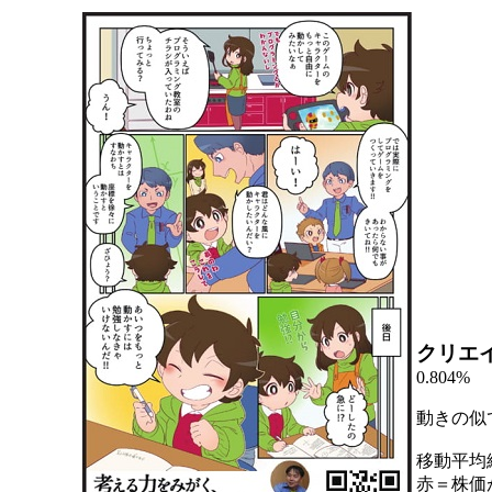
クリエ
0.804%
動きの似
移動平均
赤＝株価