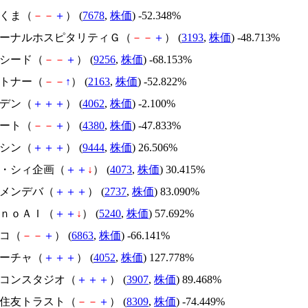
かさくま（
－
－
＋
） (
7678
,
株価
) -52.348%
エターナルホスピタリティＧ（
－
－
＋
） (
3193
,
株価
) -48.713%
サクシード（
－
－
＋
） (
9256
,
株価
) -68.153%
アルトナー（
－
－
↑
） (
2163
,
株価
) -52.822%
イビデン（
＋
＋
＋
） (
4062
,
株価
) -2.100%
Ｍマート（
－
－
＋
） (
4380
,
株価
) -47.833%
トーシン（
＋
＋
＋
） (
9444
,
株価
) 26.506%
ジィ・シィ企画（
＋
＋
↓
） (
4073
,
株価
) 30.415%
トーメンデバ（
＋
＋
＋
） (
2737
,
株価
) 83.090%
ｍｏｎｏＡＩ（
＋
＋
↓
） (
5240
,
株価
) 57.692%
レコ（
－
－
＋
） (
6863
,
株価
) -66.141%
フィーチャ（
＋
＋
＋
） (
4052
,
株価
) 127.778%
シリコンスタジオ（
＋
＋
＋
） (
3907
,
株価
) 89.468%
三井住友トラスト（
－
－
＋
） (
8309
,
株価
) -74.449%