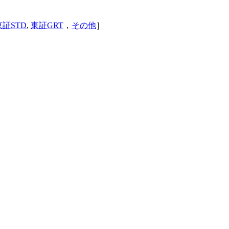
東証STD
,
東証GRT
，
その他
］