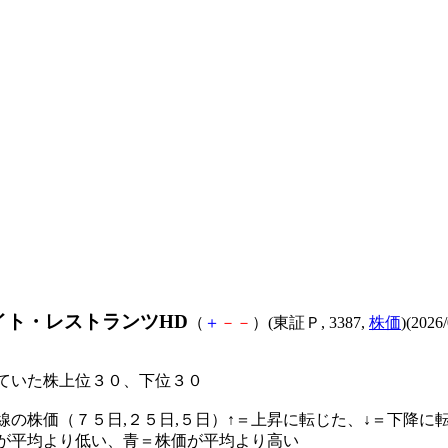
イト・レストランツHD
（
＋
－
－
）(東証Ｐ, 3387,
株価
)(2026
ていた株上位３０、下位３０
線の株価（７５日,２５日,５日）↑＝上昇に転じた、↓＝下降に
が平均より低い、青＝株価が平均より高い