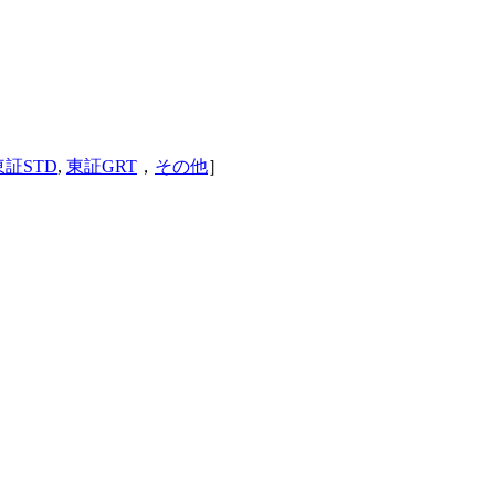
東証STD
,
東証GRT
，
その他
］