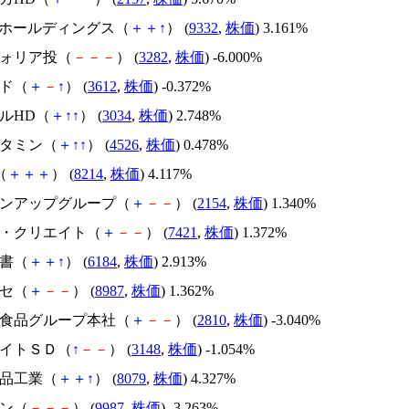
SSOホールディングス（
＋
＋
↑
） (
9332
,
株価
) 3.161%
フォリア投（
－
－
－
） (
3282
,
株価
) -6.000%
ルド（
＋
－
↑
） (
3612
,
株価
) -0.372%
ールHD（
＋
↑
↑
） (
3034
,
株価
) 2.748%
ビタミン（
＋
↑
↑
） (
4526
,
株価
) 0.478%
（
＋
＋
＋
） (
8214
,
株価
) 4.117%
ープンアップグループ（
＋
－
－
） (
2154
,
株価
) 1.340%
ッパ・クリエイト（
＋
－
－
） (
7421
,
株価
) 1.372%
新書（
＋
＋
↑
） (
6184
,
株価
) 2.913%
クセ（
＋
－
－
） (
8987
,
株価
) 1.362%
ウス食品グループ本社（
＋
－
－
） (
2810
,
株価
) -3.040%
エイトＳＤ（
↑
－
－
） (
3148
,
株価
) -1.054%
食品工業（
＋
＋
↑
） (
8079
,
株価
) 4.327%
ケン（
－
－
－
） (
9987
,
株価
) -3.263%