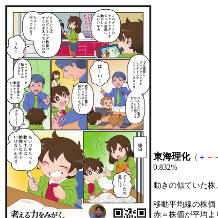
東海理化
（
＋
－
0.832%
動きの似ていた株
移動平均線の株価
赤＝株価が平均よ