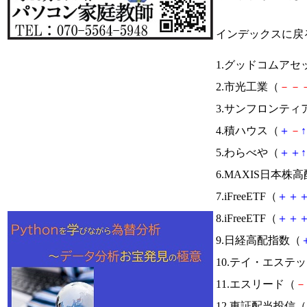
インデックスに戻
1.グッドコムアセ
2.市光工業（
－
－
3.サンフロンティ
4.積ハウス（
＋
－
↑
5.わらべや（
＋
＋
↑
6.MAXIS日本株
7.iFreeETF（
＋
＋
8.iFreeETF（
＋
＋
9.日経高配指数（
10.テイ・エステ
11.エスリード（
－
12.東証配当投信（