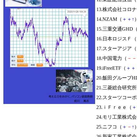
13.株式会社コロ
14.NZAM（
＋
＋
↑
）
15.三重交通GHD
16.日本ロジスＦ（
17.スターアジア（
18.中国電力（
－
－
19.iFreeETF（
＋
＋
20.飯田グループH
21.三菱総合研究
22.スターツコー
23.ｉＦｒｅｅ（
＋
24.モリ工業株式
25.ニフコ（
＋
－
↑
）
26.新家工業株式