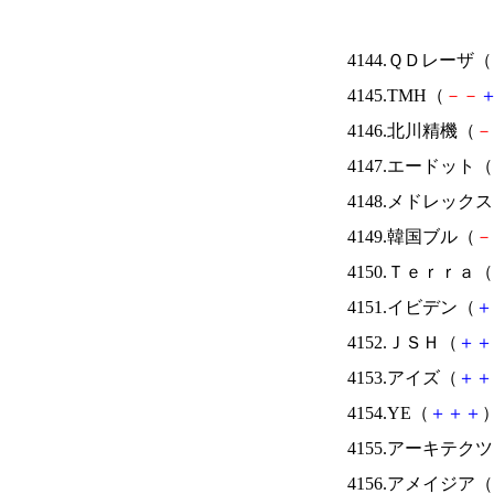
4144.ＱＤレーザ（
4145.TMH（
－
－
4146.北川精機（
－
4147.エードット（
4148.メドレック
4149.韓国ブル（
－
4150.Ｔｅｒｒａ（
4151.イビデン（
＋
4152.ＪＳＨ（
＋
＋
4153.アイズ（
＋
＋
4154.YE（
＋
＋
＋
）
4155.アーキテク
4156.アメイジア（