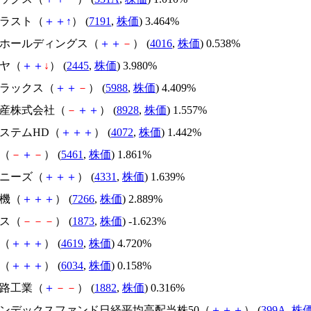
トラスト（
＋
＋
↑
） (
7191
,
株価
) 3.464%
ＩＴホールディングス（
＋
＋
－
） (
4016
,
株価
) 0.538%
ミヤ（
＋
＋
↓
） (
2445
,
株価
) 3.980%
オラックス（
＋
＋
－
） (
5988
,
株価
) 4.409%
興産株式会社（
－
＋
＋
） (
8928
,
株価
) 1.557%
システムHD（
＋
＋
＋
） (
4072
,
株価
) 1.442%
鋼（
－
＋
－
） (
5461
,
株価
) 1.861%
Ｇニーズ（
＋
＋
＋
） (
4331
,
株価
) 1.639%
電機（
＋
＋
＋
） (
7266
,
株価
) 2.889%
ウス（
－
－
－
） (
1873
,
株価
) -1.623%
塗（
＋
＋
＋
） (
4619
,
株価
) 4.720%
Ｔ（
＋
＋
＋
） (
6034
,
株価
) 0.158%
道路工業（
＋
－
－
） (
1882
,
株価
) 0.316%
場インデックスファンド日経平均高配当株50（
＋
＋
＋
） (
399A
,
株