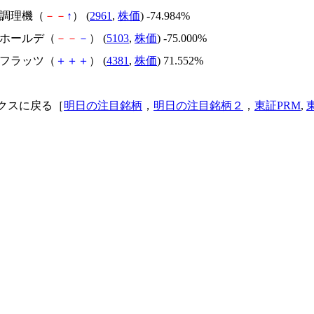
日本調理機（
－
－
↑
） (
2961
,
株価
) -74.984%
昭和ホールデ（
－
－
－
） (
5103
,
株価
) -75.000%
ビーフラッツ（
＋
＋
＋
） (
4381
,
株価
) 71.552%
クスに戻る［
明日の注目銘柄
，
明日の注目銘柄２
，
東証PRM
,