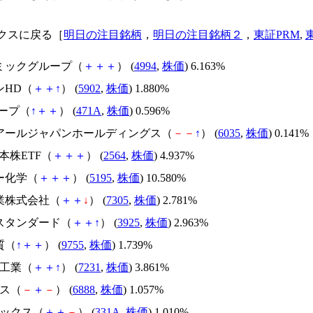
クスに戻る［
明日の注目銘柄
，
明日の注目銘柄２
，
東証PRM
,
ラミックグループ（
＋
＋
＋
） (
4994
,
株価
) 6.163%
ンHD（
＋
＋
↑
） (
5902
,
株価
) 1.880%
ループ（
↑
＋
＋
） (
471A
,
株価
) 0.596%
・アールジャパンホールディングス（
－
－
↑
） (
6035
,
株価
) 0.141%
日本株ETF（
＋
＋
＋
） (
2564
,
株価
) 4.937%
ー化学（
＋
＋
＋
） (
5195
,
株価
) 10.580%
工業株式会社（
＋
＋
↓
） (
7305
,
株価
) 2.781%
ルスタンダード（
＋
＋
↑
） (
3925
,
株価
) 2.963%
質（
↑
＋
＋
） (
9755
,
株価
) 1.739%
ー工業（
＋
＋
↑
） (
7231
,
株価
) 3.861%
モス（
－
＋
－
） (
6888
,
株価
) 1.057%
ィックス（
＋
＋
－
） (
331A
,
株価
) 1.010%