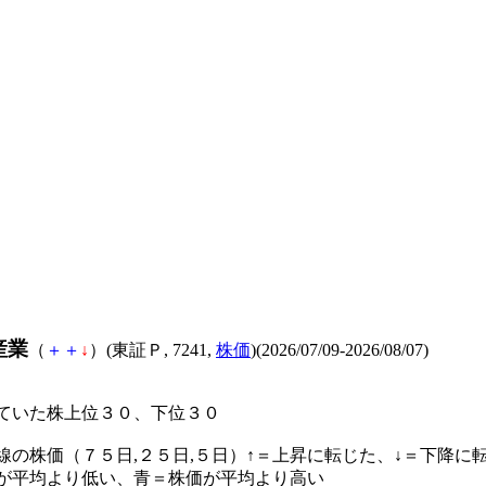
産業
（
＋
＋
↓
）(東証Ｐ, 7241,
株価
)(2026/07/09-2026/08/07)
ていた株上位３０、下位３０
線の株価（７５日,２５日,５日）↑＝上昇に転じた、↓＝下降に
が平均より低い、青＝株価が平均より高い