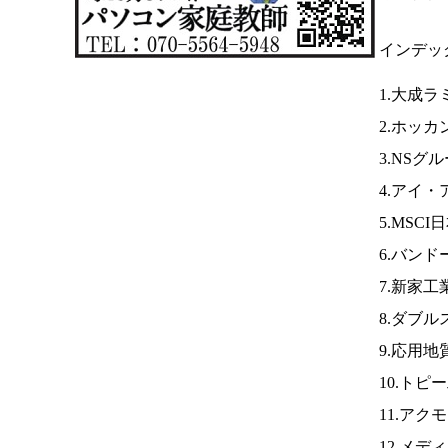
インデッ
1.大成
2.ホッカ
3.NSグ
4.アイ
5.MSCI
6.バンド
7.新家
8.ダブ
9.応用地
10.トピ
11.アク
12.メデ