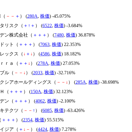
H（
－
－
＋
） (
280A
,
株価
) -45.075%
アスタリスク（
＋
↑
＋
） (
6522
,
株価
) -3.684%
スズデン株式会社（
＋
＋
＋
） (
7480
,
株価
) 36.878%
エードット（
＋
＋
＋
） (
7063
,
株価
) 22.353%
メドレックス（
↓
＋
↓
） (
4586
,
株価
) 18.182%
Ｔｅｒｒａ（
＋
＋
↓
） (
278A
,
株価
) 27.053%
韓国ブル（
－
－
↓
） (
2033
,
株価
) -32.716%
キオクシアホールディングス（
－
－
↓
） (
285A
,
株価
) -38.698%
ＳＨ（
＋
＋
＋
） (
150A
,
株価
) 32.123%
イビデン（
＋
＋
＋
） (
4062
,
株価
) -2.100%
アーキテクツ（
－
－
↑
） (
6085
,
株価
) -63.426%
（
＋
＋
＋
） (
2354
,
株価
) 55.515%
アメイジア（
＋
↓
－
） (
4424
,
株価
) 7.278%