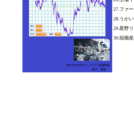
27.ファ
28.うか
29.星野
30.稲畑