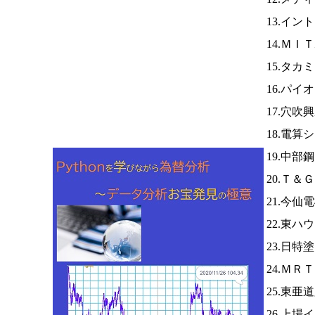
13.イン
14.Ｍ
15.タカ
16.パイ
17.穴吹
18.電算
19.中部
20.Ｔ＆
21.今仙
22.東ハ
23.日特
24.ＭＲ
25.東亜
26.上