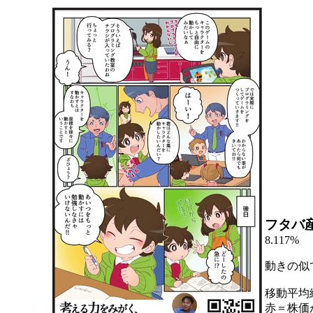
フタバ
8.117%
動きの似
移動平均
赤＝株価