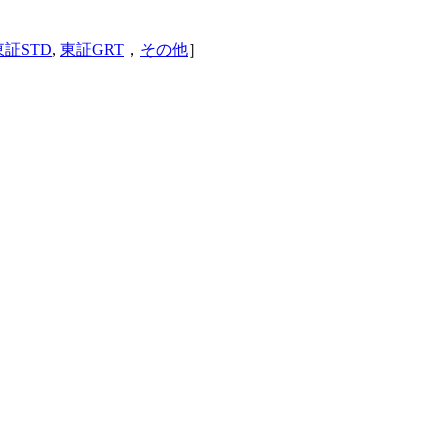
東証STD
,
東証GRT
，
その他
］