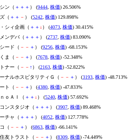
トーシン（
＋
＋
＋
） (
9444
,
株価
) 26.506%
イズ（
＋
＋
－
） (
5242
,
株価
) 129.898%
ジィ・シィ企画（
＋
＋
↓
） (
4073
,
株価
) 30.415%
トーメンデバ（
＋
＋
＋
） (
2737
,
株価
) 83.090%
サクシード（
－
－
＋
） (
9256
,
株価
) -68.153%
かさくま（
－
－
＋
） (
7678
,
株価
) -52.348%
アルトナー（
－
－
↑
） (
2163
,
株価
) -52.822%
エターナルホスピタリティＧ（
－
－
＋
） (
3193
,
株価
) -48.713%
Ｍマート（
－
－
＋
） (
4380
,
株価
) -47.833%
ｍｏｎｏＡＩ（
＋
＋
↓
） (
5240
,
株価
) 57.692%
シリコンスタジオ（
＋
＋
＋
） (
3907
,
株価
) 89.468%
フィーチャ（
＋
＋
＋
） (
4052
,
株価
) 127.778%
レコ（
－
－
＋
） (
6863
,
株価
) -66.141%
三井住友トラスト（
－
－
＋
） (
8309
,
株価
) -74.449%