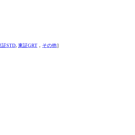
東証STD
,
東証GRT
，
その他
］