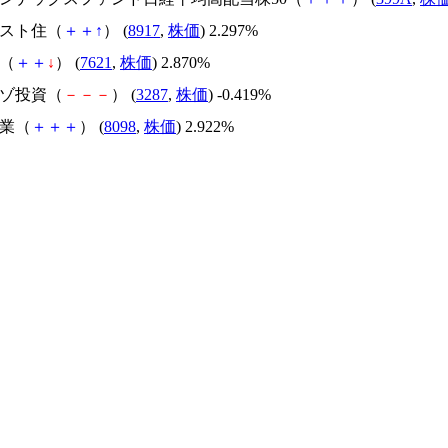
ースト住（
＋
＋
↑
） (
8917
,
株価
) 2.297%
い（
＋
＋
↓
） (
7621
,
株価
) 2.870%
リゾ投資（
－
－
－
） (
3287
,
株価
) -0.419%
産業（
＋
＋
＋
） (
8098
,
株価
) 2.922%