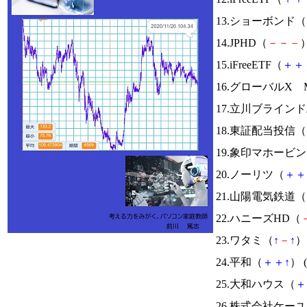
13.ショーボンド（
14.JPHD（
－
－
－
）
15.iFreeETF（
＋
＋
16.グローバルX Mo
17.立川ブライン
18.東証配当投信（
19.象印マホービ
20.ノーリツ（
＋
＋
21.山陽電気鉄道（
22.ハニーズHD（
23.ワタミ（
↑
－
↑
） 
24.平和（
＋
＋
↑
） (
25.大和ハウス（
＋
26.株式会社ケー