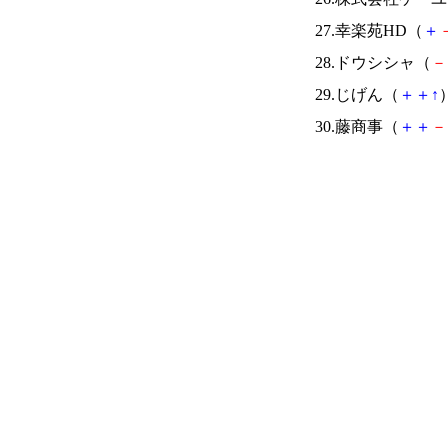
27.幸楽苑HD（
＋
28.ドウシシャ（
－
29.じげん（
＋
＋
↑
）
30.藤商事（
＋
＋
－