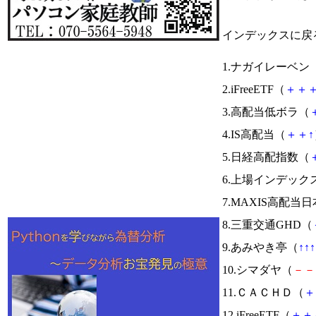
インデックスに戻
1.ナガイレーベン
2.iFreeETF（
＋
＋
3.高配当低ボラ（
4.IS高配当（
＋
＋
↑
5.日経高配指数（
6.上場インデック
7.MAXIS高配
8.三重交通GHD（
9.あみやき亭（
↑
↑
↑
10.シマダヤ（
－
－
11.ＣＡＣＨＤ（
＋
12.iFreeETF（
＋
＋