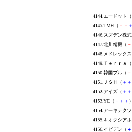
4144.エードット（
4145.TMH（
－
－
4146.スズデン株
4147.北川精機（
－
4148.メドレック
4149.Ｔｅｒｒａ（
4150.韓国ブル（
－
4151.ＪＳＨ（
＋
＋
4152.アイズ（
＋
＋
4153.YE（
＋
＋
＋
）
4154.アーキテク
4155.キオクシ
4156.イビデン（
＋