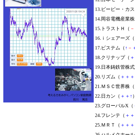
13.ビーピー・カ
14.岡谷電機産業
15.トラストＨ（
－
16.ｉシェアーズ（
17.ビステム（
↑
－
18.クリナップ（
＋
19.日本鋳鉄管株
20.リズム（
＋
＋
＋
21.ＭＳＣ世界株（
22.日カン（
＋
＋
↑
）
23.グローバルX（
24.フレンテ（
＋
＋
25.ＭＲＴ（
＋
＋
＋
26.ハルメクホー