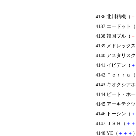
4136.北川精機（
－
4137.エードット（
4138.韓国ブル（
－
4139.メドレック
4140.アスタリス
4141.イビデン（
＋
4142.Ｔｅｒｒａ（
4143.キオクシ
4144.ビート・
4145.アーキテク
4146.トーシン（
＋
4147.ＪＳＨ（
＋
＋
4148.YE（
＋
＋
＋
）