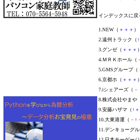
インデックスに戻
1.NEW（
＋
＋
＋
） 
2.遠州トラック（
↑
3.グンゼ（
＋
＋
＋
）
4.ＭＲＫホール（
5.GMSグループ（
6.京都ホ（
＋
＋
＋
）
7.iシェアーズ（
－
8.株式会社やまや
9.安藤ハザマ（
↑
＋
10.大東港運（
－
↑
11.デンキョーグ
12.日本モーゲー