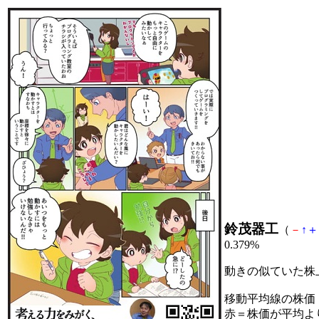
鈴茂器工
（
－
↑
＋
0.379%
動きの似ていた株
移動平均線の株価
赤＝株価が平均よ