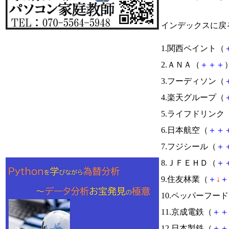
インデックスに戻
1.関西ペイント（
2.ＡＮＡ（
＋
＋
＋
）
3.フーディソン（
4.楽天グループ（
5.ライフドリンク
6.日本航空（
＋
＋
7.フジシール（
＋
8.ＪＦＥＨＤ（
＋
9.住友林業（
＋
↓
＋
10.ペッパーフー
11.京成電鉄（
＋
＋
12.日本製鉄（
＋
＋