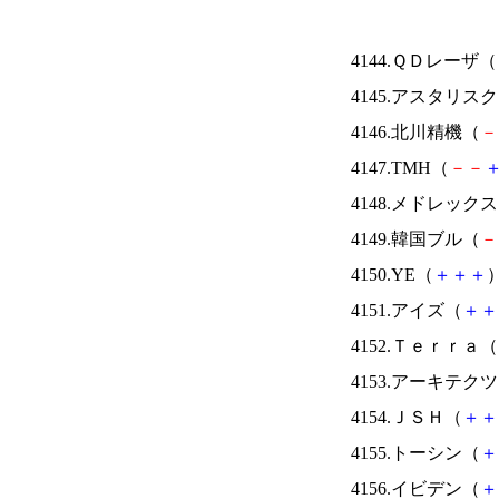
4144.ＱＤレーザ（
4145.アスタリス
4146.北川精機（
－
4147.TMH（
－
－
4148.メドレック
4149.韓国ブル（
－
4150.YE（
＋
＋
＋
）
4151.アイズ（
＋
＋
4152.Ｔｅｒｒａ（
4153.アーキテク
4154.ＪＳＨ（
＋
＋
4155.トーシン（
＋
4156.イビデン（
＋