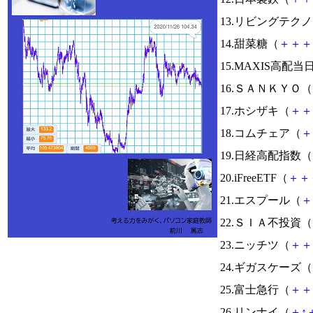
13.リビングテク
14.甜菜糖（
＋
＋
＋
15.MAXIS高
16.ＳＡＮＫＹＯ（
17.ホシザキ（
＋
＋
18.コムチェア（
＋
19.日経高配指数（
20.iFreeETF（
＋
＋
21.エスプール（
＋
22.ＳＩＡ不投資（
23.ニッチツ（
＋
＋
24.ギガスケーズ（
25.富士急行（
＋
＋
26.リンナイ（
＋
↑