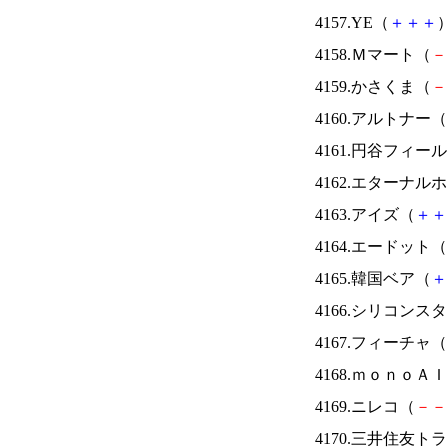
4157.YE（
＋
＋
＋
）
4158.Ｍマート（
－
4159.かさくま（
－
4160.アルトナー（
4161.円谷フィー
4162.エターナ
4163.アイズ（
＋
＋
4164.エードット（
4165.韓国ベア（
＋
4166.シリコンス
4167.フィーチャ（
4168.ｍｏｎｏＡ
4169.ニレコ（
－
－
4170.三井住友ト