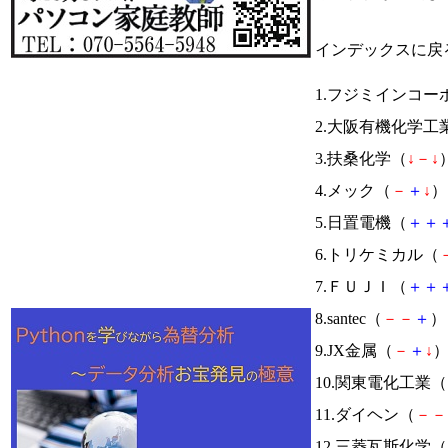
インデックスに戻
1.フジミインコー
2.大阪有機化学工
3.扶桑化学（
↓
－
↓
）
4.メック（
－
＋
↓
） 
5.日置電機（
＋
＋
6.トリケミカル（
7.ＦＵＪＩ（
＋
＋
8.santec（
－
－
＋
） 
9.JX金属（
－
＋
↓
）
10.関東電化工業（
11.ダイヘン（
－
－
12.三菱瓦斯化学（