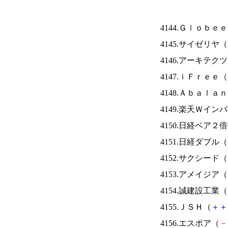
4144.Ｇｌｏｂｅ
4145.サイゼリヤ（
4146.アーキテク
4147.ｉＦｒｅｅ（
4148.Ａｂａｌａ
4149.楽天Ｗイン
4150.日経ベア２
4151.日経ダブル（
4152.サクシード（
4153.アメイジア（
4154.誠建設工業（
4155.ＪＳＨ（
＋
＋
4156.エスポア（
－