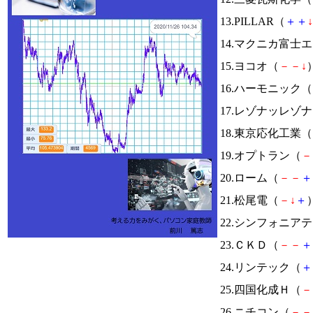
13.PILLAR（
＋
＋
↓
14.マクニカ富士
15.ヨコオ（
－
－
↓
）
16.ハーモニック（
17.レゾナッレゾ
18.東京応化工業（
19.オプトラン（
－
20.ローム（
－
－
＋
21.松尾電（
－
↓
＋
）
22.シンフォニア
23.ＣＫＤ（
－
－
＋
24.リンテック（
＋
25.四国化成Ｈ（
－
26.ニチコン（
－
－