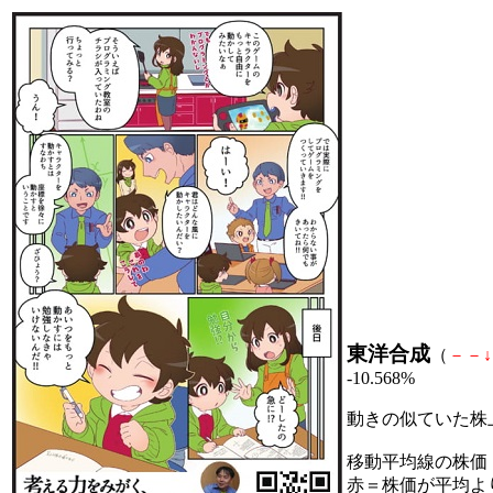
東洋合成
（
－
－
↓
-10.568%
動きの似ていた株
移動平均線の株価
赤＝株価が平均よ