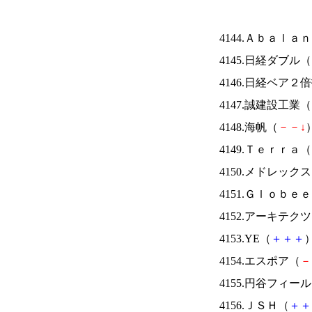
4144.Ａｂａｌａ
4145.日経ダブル（
4146.日経ベア２
4147.誠建設工業（
4148.海帆（
－
－
↓
）
4149.Ｔｅｒｒａ（
4150.メドレック
4151.Ｇｌｏｂｅ
4152.アーキテク
4153.YE（
＋
＋
＋
）
4154.エスポア（
－
4155.円谷フィー
4156.ＪＳＨ（
＋
＋