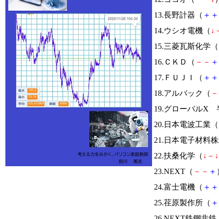
13.長野計器（
＋
＋
14.ウシオ電機（
↓
15.三菱瓦斯化学（
16.ＣＫＤ（
－
－
＋
17.ＦＵＪＩ（
＋
＋
18.アルバック（
－
19.グローバルX
20.日本電波工業（
21.日本電子材料
22.扶桑化学（
↓
－
↓
23.NEXT（
－
－
＋
24.富士電機（
＋
＋
25.荏原製作所（
＋
26.NEXT鉄鋼非鉄