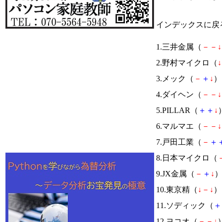
インデックスに戻
1.三井金属（
－
－
↓
2.野村マイクロ（
↓
3.メック（
－
＋
↓
） 
4.ダイヘン（
－
－
↓
5.PILLAR（
＋
＋
↓
6.マルマエ（
－
－
↓
7.戸田工業（
－
＋
8.日本マイクロ（
9.JX金属（
－
＋
↓
）
10.東京精（
↓
－
↓
） 
11.ソディック（
＋
12.ヨコオ（
－
－
↓
）