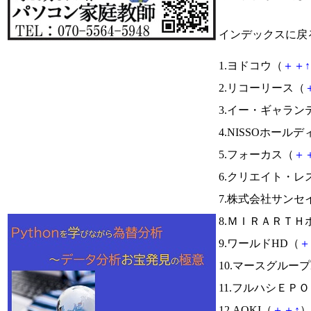
インデックスに戻
1.ヨドコウ（
＋
＋
↑
2.リコーリース（
3.イー・ギャラン
4.NISSOホール
5.フォーカス（
＋
6.クリエイト・レ
7.株式会社サン
8.ＭＩＲＡＲＴＨ
9.ワールドHD（
＋
10.マースグループ
11.フルハシＥＰ
12.AOKI（
＋
＋
↑
）