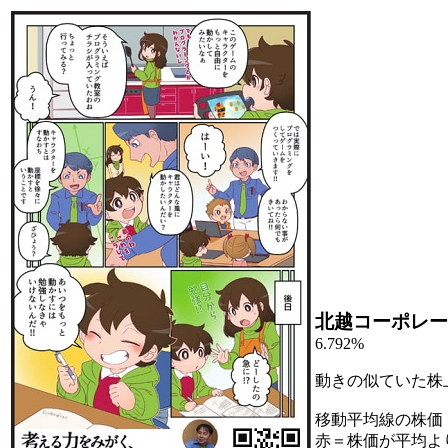
北越コーポレー
6.792%
動きの似ていた株
移動平均線の株価
赤＝株価が平均よ