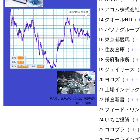
13.アコム株式会
14.クオールHD（
15.パソナグルー
16.東京都競馬（
－
17.住友倉庫（
＋
↑
18.長府製作所（
＋
19.ジェイリース（
20.ヨロズ（
＋
＋
－
21.上場インデッ
22.鎌倉新書（
＋
＋
23.フィード・ワ
24.いちご投資（
＋
25.コロプラ（
↑
↑
↑
）
26.マークライン