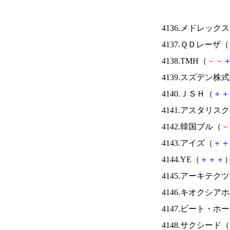
4136.メドレック
4137.ＱＤレーザ（
4138.TMH（
－
－
4139.スズデン株
4140.ＪＳＨ（
＋
＋
4141.アスタリス
4142.韓国ブル（
－
4143.アイズ（
＋
＋
4144.YE（
＋
＋
＋
）
4145.アーキテク
4146.キオクシ
4147.ビート・
4148.サクシード（