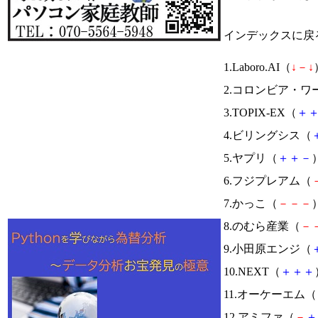
インデックスに戻
1.Laboro.AI（
↓
－
↓
2.コロンビア・ワ
3.TOPIX-EX（
＋
4.ビリングシス（
5.ヤプリ（
＋
＋
－
）
6.フジプレアム（
7.かっこ（
－
－
－
）
8.のむら産業（
－
9.小田原エンジ（
10.NEXT（
＋
＋
＋
11.オーケーエム（
12.アミファ（
－
＋