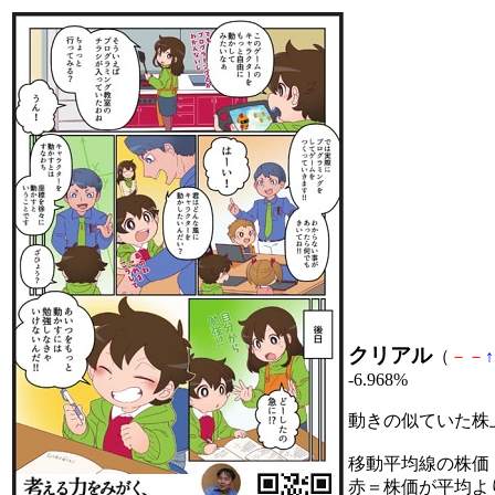
クリアル
（
－
－
↑
-6.968%
動きの似ていた株
移動平均線の株価
赤＝株価が平均よ