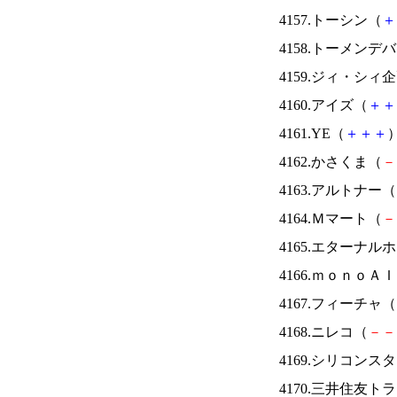
4157.トーシン（
＋
4158.トーメンデ
4159.ジィ・シィ
4160.アイズ（
＋
＋
4161.YE（
＋
＋
＋
）
4162.かさくま（
－
4163.アルトナー（
4164.Ｍマート（
－
4165.エターナ
4166.ｍｏｎｏＡ
4167.フィーチャ（
4168.ニレコ（
－
－
4169.シリコンス
4170.三井住友ト