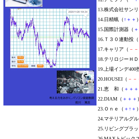
13.株式会社サン
14.日精蝋（
↑
＋
＋
）
15.国際計測器（
＋
16.Ｔ３０連動投（
17.キャリア（
－
－
18.テリロジーＨ
19.上場インデ40
20.HOUSEI（
－
－
21.恵 和（
＋
＋
＋
22.DIAM（
＋
＋
＋
23.Ｏｎｅ（
＋
↑
＋
）
24.マテリアルグ
25.リビングプラ
26.MAXトピック