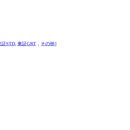
東証STD
,
東証GRT
，
その他
］