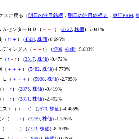
クスに戻る［
明日の注目銘柄
，
明日の注目銘柄２
，
東証PRM
,
Ｍ＆ＡセンターＨＤ（
－
－
↑
） (
2127
,
株価
) -5.041%
共（
↑
↑
＋
） (
4568
,
株価
) 0.695%
ールディングス（
－
－
↑
） (
4709
,
株価
) -5.683%
ナ（
↑
－
↑
） (
2317
,
株価
) -0.472%
鋼（
＋
＋
＋
） (
5482
,
株価
) 4.770%
ＩＬ（
＋
－
＋
） (
5938
,
株価
) -2.785%
（
↑
－
↑
） (
2875
,
株価
) -0.419%
（
↑
－
↑
） (
2811
,
株価
) -2.402%
エスト（
＋
－
↑
） (
2579
,
株価
) -4.485%
シン（
－
－
↑
） (
7259
,
株価
) -1.376%
計（
－
－
－
） (
7723
,
株価
) -8.709%
ソー（
＋
－
－
） (
6902
,
株価
) 0.078%