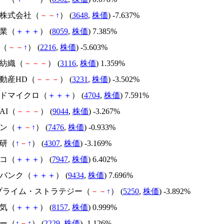
Ｓ株式会社（
－
－
↑
） (
3648
,
株価
) -7.637%
実業（
＋
＋
＋
） (
8059
,
株価
) 7.385%
ロ（
－
－
↑
） (
2216
,
株価
) -5.603%
タ紡織（
－
－
－
） (
3116
,
株価
) 1.359%
不動産HD（
－
－
－
） (
3231
,
株価
) -3.502%
ンドマイクロ（
＋
＋
＋
） (
4704
,
株価
) 7.591%
KAI（
－
－
－
） (
9044
,
株価
) -3.267%
ワン（
＋
－
↑
） (
7476
,
株価
) -0.933%
総研（
↑
－
↑
） (
4307
,
株価
) -3.169%
ピコ（
＋
＋
＋
） (
7947
,
株価
) 6.402%
トバンク（
＋
＋
＋
） (
9434
,
株価
) 7.696%
MOプライム・ストラテジー（
－
－
↑
） (
5250
,
株価
) -3.892%
電気（
＋
＋
＋
） (
8157
,
株価
) 0.999%
ビー（
↑
－
↑
） (
2229
,
株価
) -1.126%