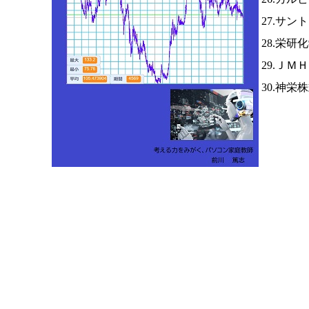
27.サ
28.栄研
29.ＪＭ
30.神栄