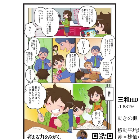
三和HD
-1.881%
動きの似
移動平均
赤＝株価