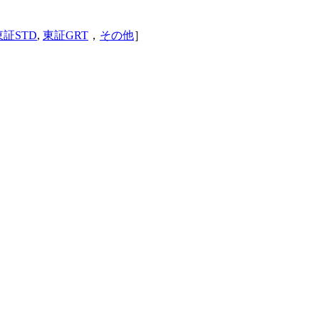
東証STD
,
東証GRT
，
その他
］