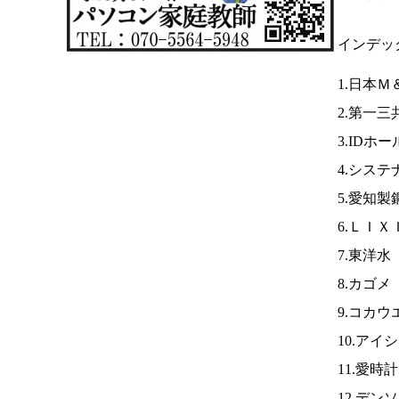
インデッ
1.日本
2.第一三
3.IDホ
4.システ
5.愛知製
6.ＬＩＸ
7.東洋水
8.カゴメ
9.コカウ
10.アイ
11.愛時
12.デン