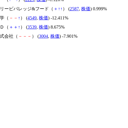
ントリービバレッジ&フード（
＋
↑
↑
） (
2587
,
株価
) 0.999%
化学（
－
－
↑
） (
4549
,
株価
) -12.411%
ＨＤ（
＋
＋
↑
） (
3539
,
株価
) 8.675%
株式会社（
－
－
－
） (
3004
,
株価
) -7.901%