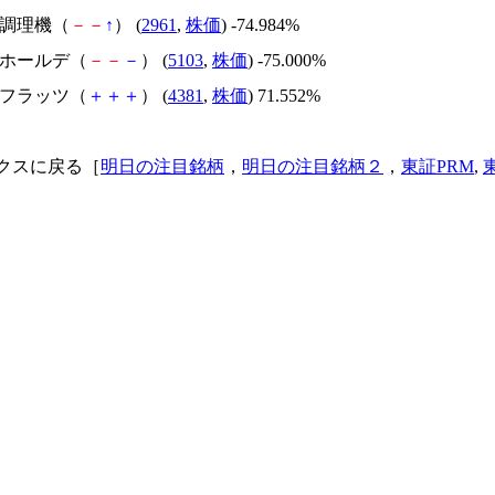
日本調理機（
－
－
↑
） (
2961
,
株価
) -74.984%
昭和ホールデ（
－
－
－
） (
5103
,
株価
) -75.000%
ビーフラッツ（
＋
＋
＋
） (
4381
,
株価
) 71.552%
クスに戻る［
明日の注目銘柄
，
明日の注目銘柄２
，
東証PRM
,