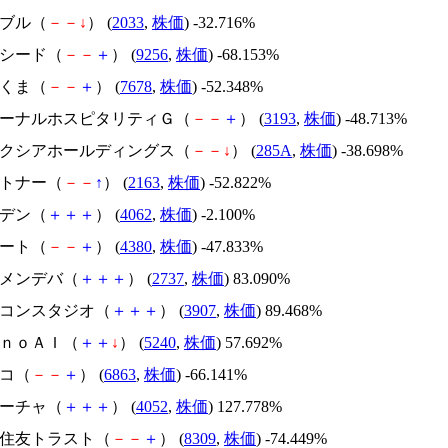
韓国ブル（
－
－
↓
） (
2033
,
株価
) -32.716%
サクシード（
－
－
＋
） (
9256
,
株価
) -68.153%
かさくま（
－
－
＋
） (
7678
,
株価
) -52.348%
エターナルホスピタリティＧ（
－
－
＋
） (
3193
,
株価
) -48.713%
キオクシアホールディングス（
－
－
↓
） (
285A
,
株価
) -38.698%
アルトナー（
－
－
↑
） (
2163
,
株価
) -52.822%
イビデン（
＋
＋
＋
） (
4062
,
株価
) -2.100%
Ｍマート（
－
－
＋
） (
4380
,
株価
) -47.833%
トーメンデバ（
＋
＋
＋
） (
2737
,
株価
) 83.090%
シリコンスタジオ（
＋
＋
＋
） (
3907
,
株価
) 89.468%
ｍｏｎｏＡＩ（
＋
＋
↓
） (
5240
,
株価
) 57.692%
レコ（
－
－
＋
） (
6863
,
株価
) -66.141%
フィーチャ（
＋
＋
＋
） (
4052
,
株価
) 127.778%
三井住友トラスト（
－
－
＋
） (
8309
,
株価
) -74.449%