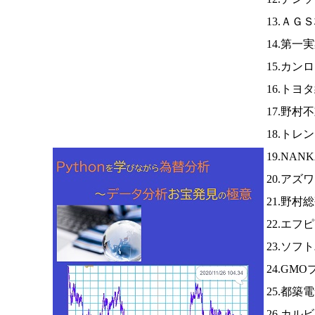
13.ＡＧ
14.第一
15.カン
16.トヨ
17.野村
18.トレ
19.NAN
20.アズ
21.野村
22.エフ
23.ソフ
24.G
25.都築
26.カル