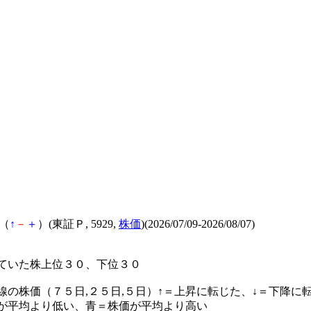
（
↑
－
＋
）(東証Ｐ, 5929,
株価
)(2026/07/09-2026/08/07)
ていた株上位３０、下位３０
線の株価（７５日,２５日,５日）↑＝上昇に転じた、↓＝下降に
が平均より低い、青＝株価が平均より高い