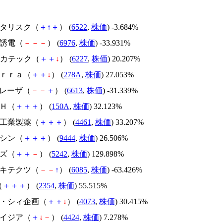
アスタリスク（
＋
↑
＋
） (
6522
,
株価
) -3.684%
太陽誘電（
－
－
－
） (
6976
,
株価
) -33.931%
Iメカテック（
＋
＋
↓
） (
6227
,
株価
) 20.207%
Ｔｅｒｒａ（
＋
＋
↓
） (
278A
,
株価
) 27.053%
ＱＤレーザ（
－
－
＋
） (
6613
,
株価
) -31.339%
ＳＨ（
＋
＋
＋
） (
150A
,
株価
) 32.123%
第一工業製薬（
＋
＋
＋
） (
4461
,
株価
) 33.207%
トーシン（
＋
＋
＋
） (
9444
,
株価
) 26.506%
イズ（
＋
＋
－
） (
5242
,
株価
) 129.898%
アーキテクツ（
－
－
↑
） (
6085
,
株価
) -63.426%
（
＋
＋
＋
） (
2354
,
株価
) 55.515%
ジィ・シィ企画（
＋
＋
↓
） (
4073
,
株価
) 30.415%
アメイジア（
＋
↓
－
） (
4424
,
株価
) 7.278%