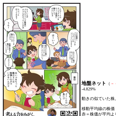
地盤ネット
（
－
-4.829%
動きの似ていた株
移動平均線の株価
赤＝株価が平均よ