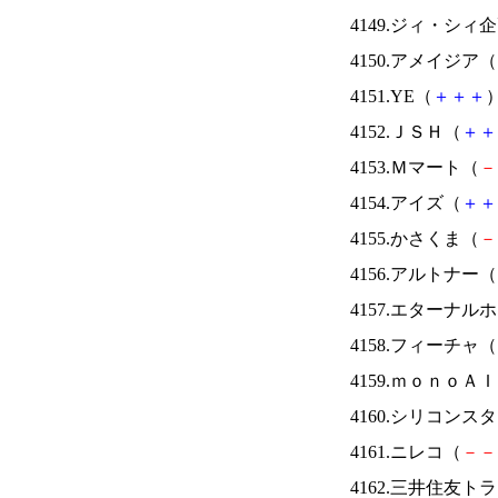
4149.ジィ・シィ
4150.アメイジア（
4151.YE（
＋
＋
＋
）
4152.ＪＳＨ（
＋
＋
4153.Ｍマート（
－
4154.アイズ（
＋
＋
4155.かさくま（
－
4156.アルトナー（
4157.エターナ
4158.フィーチャ（
4159.ｍｏｎｏＡ
4160.シリコンス
4161.ニレコ（
－
－
4162.三井住友ト