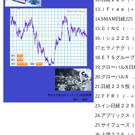
13.ｉＦｒｅｅ（
＋
14.SMAM日経225
15.ＣＩＮＣ（
－
－
16.ｉシェ２２５（
17.ヒラノテク（
－
18.ＥＴＳグルー
19.グローバルX
20.グローバルX
21.日経２２５投（
22.ＦＦＲＩ（
－
＋
23.イン日経２２
24.アプリックス（
25.サイフューズ（
26.上場２２５（
＋