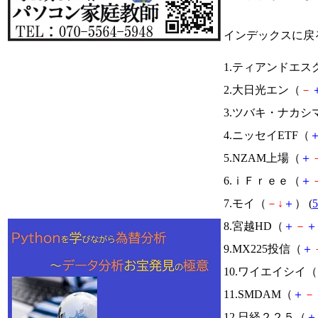
インデックスに戻
1.ティアンドエス
2.大日光エン（
－
3.ツバキ・ナカシ
4.ニッセイETF（
5.NZAM上場（
＋
6.ｉＦｒｅｅ（
＋
7.モイ（
－
↓
＋
） (
5
8.宮越HD（
＋
－
＋
9.MX225投信（
＋
10.ワイエイシイ（
11.SMDAM（
＋
－
12.日経２２５（
＋