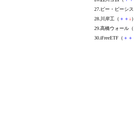
27.ピー・ビーシ
28.川岸工（
＋
＋
↓
）
29.高橋ウォール（
30.iFreeETF（
＋
＋