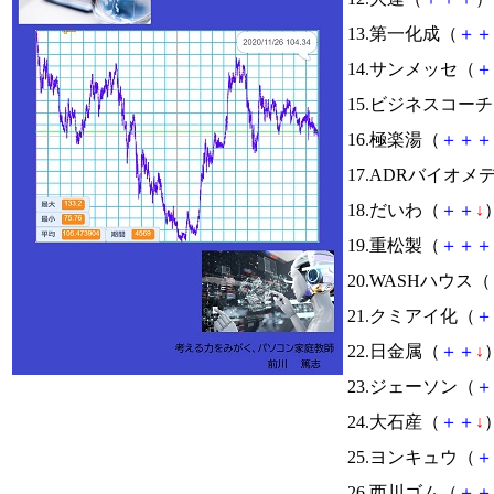
13.第一化成（
＋
＋
14.サンメッセ（
＋
15.ビジネスコー
16.極楽湯（
＋
＋
＋
17.ADRバイオ
18.だいわ（
＋
＋
↓
）
19.重松製（
＋
＋
＋
20.WASHハウス（
21.クミアイ化（
＋
22.日金属（
＋
＋
↓
）
23.ジェーソン（
＋
24.大石産（
＋
＋
↓
）
25.ヨンキュウ（
＋
26.西川ゴム（
＋
＋