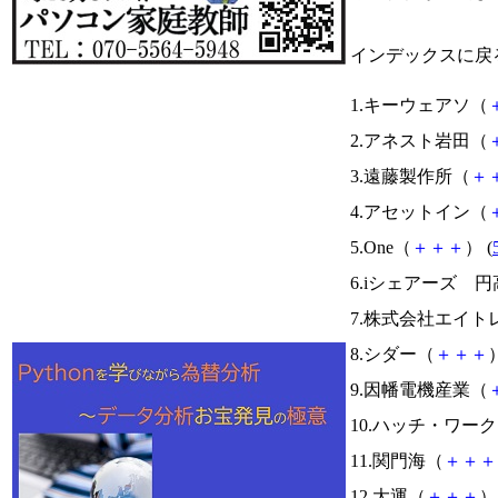
インデックスに戻
1.キーウェアソ（
2.アネスト岩田（
3.遠藤製作所（
＋
4.アセットイン（
5.One（
＋
＋
＋
） (
6.iシェアーズ 
7.株式会社エイト
8.シダー（
＋
＋
＋
）
9.因幡電機産業（
10.ハッチ・ワー
11.関門海（
＋
＋
＋
12.大運（
＋
＋
＋
） 