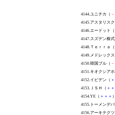
4144.ユニチカ（
－
4145.アスタリス
4146.エードット（
4147.スズデン株
4148.Ｔｅｒｒａ（
4149.メドレック
4150.韓国ブル（
－
4151.キオクシ
4152.イビデン（
＋
4153.ＪＳＨ（
＋
＋
4154.YE（
＋
＋
＋
）
4155.トーメンデ
4156.アーキテク