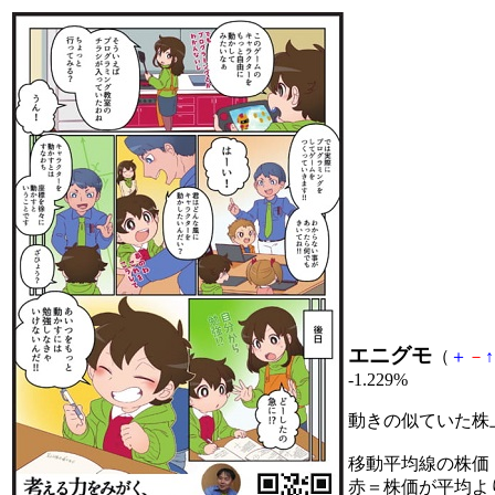
エニグモ
（
＋
－
↑
-1.229%
動きの似ていた株
移動平均線の株価
赤＝株価が平均よ