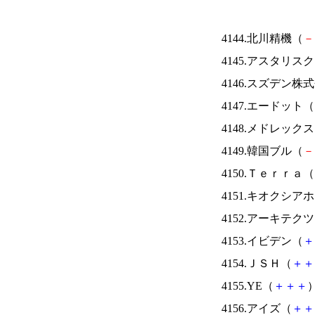
4144.北川精機（
－
4145.アスタリス
4146.スズデン株
4147.エードット（
4148.メドレック
4149.韓国ブル（
－
4150.Ｔｅｒｒａ（
4151.キオクシ
4152.アーキテク
4153.イビデン（
＋
4154.ＪＳＨ（
＋
＋
4155.YE（
＋
＋
＋
）
4156.アイズ（
＋
＋