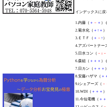
インデックスに戻
1.内藤（
＋
－
＋
） (
2.菊水化（
＋
↑
＋
） 
3.ＥＴＦ（
＋
－
↑
） 
4.アズパートナー
5.日水コン（
－
↓
－
6.森組（
＋
＋
＋
） (
7.日カン（
＋
＋
＋
）
8.安藤ハザマ（
＋
9.iシェアーズ（
－
10.WDI（
＋
＋
＋
） 
11.今仙電機（
＋
＋
12.ハビックス（
－