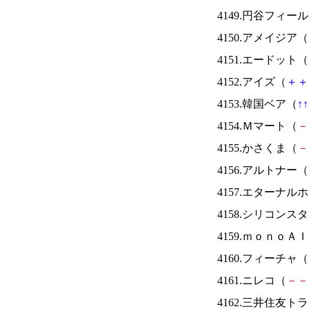
4149.円谷フィー
4150.アメイジア（
4151.エードット（
4152.アイズ（
＋
＋
4153.韓国ベア（
↑
↑
4154.Ｍマート（
－
4155.かさくま（
－
4156.アルトナー（
4157.エターナ
4158.シリコンス
4159.ｍｏｎｏＡ
4160.フィーチャ（
4161.ニレコ（
－
－
4162.三井住友ト