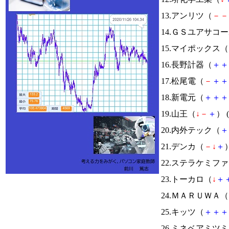
13.アンリツ（
－
－
14.ＧＳユアサコ
15.マイポックス（
16.長野計器（
＋
＋
17.松尾電（
－
＋
＋
18.新電元（
＋
＋
＋
19.山王（
↓
－
＋
） (
20.内外テック（
＋
21.デンカ（
－
↓
＋
）
22.ステラケミフ
23.トーカロ（
↓
＋
24.ＭＡＲＵＷＡ（
25.キッツ（
＋
＋
＋
26.ミネベアミツ