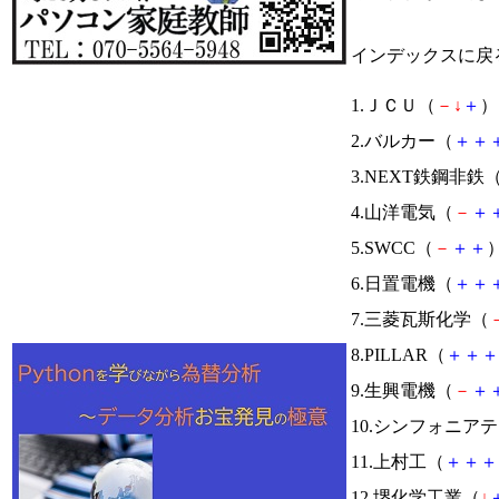
インデックスに戻
1.ＪＣＵ（
－
↓
＋
） 
2.バルカー（
＋
＋
3.NEXT鉄鋼非鉄
4.山洋電気（
－
＋
5.SWCC（
－
＋
＋
）
6.日置電機（
＋
＋
7.三菱瓦斯化学（
8.PILLAR（
＋
＋
＋
9.生興電機（
－
＋
10.シンフォニア
11.上村工（
＋
＋
＋
12.堺化学工業（
↓