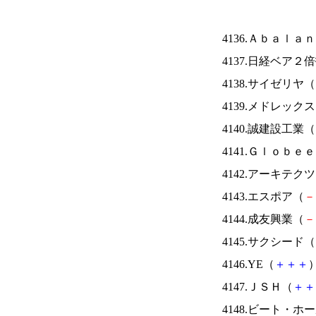
4136.Ａｂａｌａ
4137.日経ベア２
4138.サイゼリヤ（
4139.メドレック
4140.誠建設工業（
4141.Ｇｌｏｂｅ
4142.アーキテク
4143.エスポア（
－
4144.成友興業（
－
4145.サクシード（
4146.YE（
＋
＋
＋
）
4147.ＪＳＨ（
＋
＋
4148.ビート・