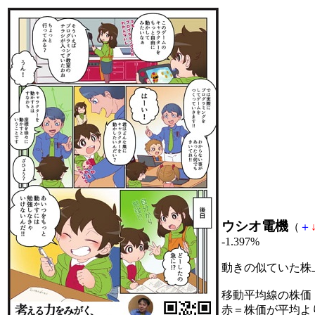
ウシオ電機
（
＋
-1.397%
動きの似ていた株
移動平均線の株価
赤＝株価が平均よ