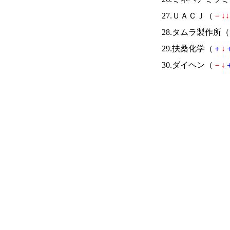
27.ＵＡＣＪ（
－
↓
↓
28.タムラ製作所（
29.扶桑化学（
＋
↓
30.ダイヘン（
－
↓