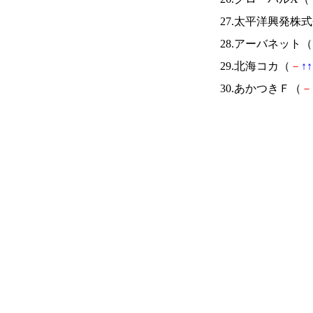
27.太平洋興発株
28.アーバネット（
29.北海コカ（
－
↑
↑
30.あかつきＦ（
－