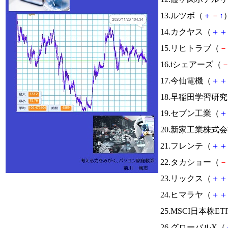
13.ルツボ（
＋
－
↑
）
14.カクヤス（
＋
＋
15.リヒトラブ（
－
16.iシェアーズ（
17.今仙電機（
＋
＋
18.早稲田学習研
19.セブン工業（
＋
20.新家工業株式
21.フレンテ（
＋
＋
22.タカショー（
－
23.リックス（
＋
＋
24.ヒマラヤ（
＋
＋
25.MSCI日本株ET
26.グローバルX（