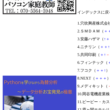
インデックスに戻
1.穴吹興産株式会
2.ＳＭＤＡＭ（
＋
3.安藤ハザマ（
↑
＋
4.ニチリン（
＋
＋
↑
5.共同印刷（
＋
↑
－
6.フィンテック（
7.フコク（
＋
＋
↑
） 
8.NEXT（
＋
＋
＋
）
9.メディキット（
10.岡谷電機産業
11.ビーピー・カ
12.霞ヶ関ホテル