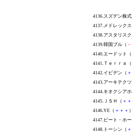
4136.スズデン株
4137.メドレック
4138.アスタリス
4139.韓国ブル（
－
4140.エードット（
4141.Ｔｅｒｒａ（
4142.イビデン（
＋
4143.アーキテク
4144.キオクシ
4145.ＪＳＨ（
＋
＋
4146.YE（
＋
＋
＋
）
4147.ビート・
4148.トーシン（
＋