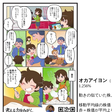
オカアイヨン
（
1.256%
動きの似ていた株
移動平均線の株価
赤＝株価が平均よ