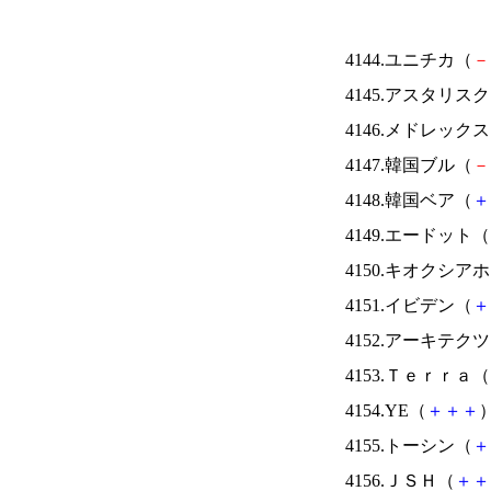
4144.ユニチカ（
－
4145.アスタリス
4146.メドレック
4147.韓国ブル（
－
4148.韓国ベア（
＋
4149.エードット（
4150.キオクシ
4151.イビデン（
＋
4152.アーキテク
4153.Ｔｅｒｒａ（
4154.YE（
＋
＋
＋
）
4155.トーシン（
＋
4156.ＪＳＨ（
＋
＋