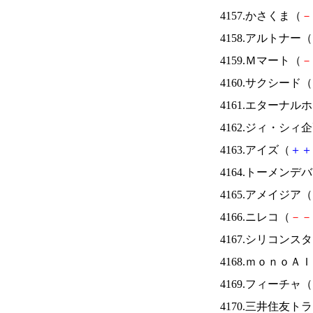
4157.かさくま（
－
4158.アルトナー（
4159.Ｍマート（
－
4160.サクシード（
4161.エターナ
4162.ジィ・シィ
4163.アイズ（
＋
＋
4164.トーメンデ
4165.アメイジア（
4166.ニレコ（
－
－
4167.シリコンス
4168.ｍｏｎｏＡ
4169.フィーチャ（
4170.三井住友ト