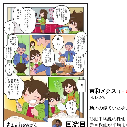
東和メクス
（
－
-4.132%
動きの似ていた株
移動平均線の株価
赤＝株価が平均よ