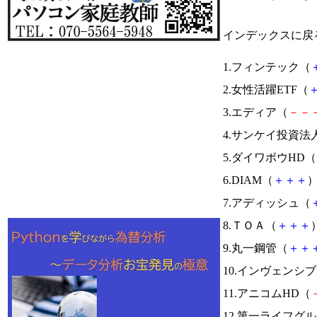
インデックスに戻
1.フィンテック（
2.女性活躍ETF（
3.エディア（
－
－
4.サンケイ投資法
5.ダイワボウHD（
6.DIAM（
＋
＋
＋
）
7.アディッシュ（
8.ＴＯＡ（
＋
＋
＋
）
9.丸一鋼管（
＋
＋
10.インヴェンシ
11.アニコムHD（
12.第一ライフグ