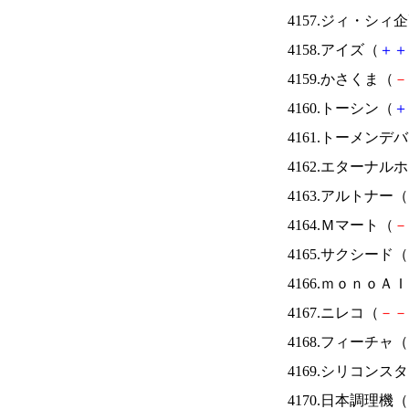
4157.ジィ・シィ
4158.アイズ（
＋
＋
4159.かさくま（
－
4160.トーシン（
＋
4161.トーメンデ
4162.エターナ
4163.アルトナー（
4164.Ｍマート（
－
4165.サクシード（
4166.ｍｏｎｏＡ
4167.ニレコ（
－
－
4168.フィーチャ（
4169.シリコンス
4170.日本調理機（