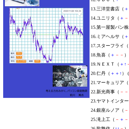
13.三洋堂書店（
＋
14.ユニリタ（
＋
－
15.第一屋製パン
16.ミアヘルサ（
＋
17.スターフライ（
18.魚喜（
＋
－
－
） 
19.ＮＥＸＴ（
＋
↑
20.仁丹（
＋
＋
↑
） (
21.マーキュリア（
22.新光商事（
－
－
23.ヤマトインタ
24.銀座ルノア（
－
25.滝上工（
－
＋
－
26.歌舞伎（
↑
↑
－
） 