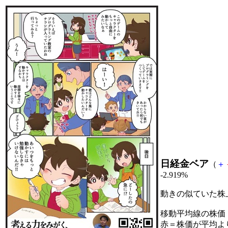
日経金ベア
（
＋
-2.919%
動きの似ていた株
移動平均線の株価
赤＝株価が平均よ