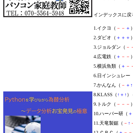
インデックスに戻
1.イクヨ（
－
－
＋
）
2.ダビオ（
＋
＋
＋
）
3.ジョルダン（
－
4.広電鉄（
＋
－
－
）
5.横浜魚類（
＋
－
6.日インシュレー
7.かんなん（
－
＋
↑
8.KLASS（
↑
＋
↑
） 
9.トルク（
－
－
－
）
10.ハーバー研（
＋
11.天竜製鋸（
－
↑
12.ＣＢＣ（
＋
－
－