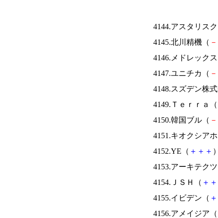
4144.アスタリス
4145.北川精機（
－
4146.メドレック
4147.ユニチカ（
－
4148.スズデン株
4149.Ｔｅｒｒａ（
4150.韓国ブル（
－
4151.キオクシ
4152.YE（
＋
＋
＋
）
4153.アーキテク
4154.ＪＳＨ（
＋
＋
4155.イビデン（
＋
4156.アメイジア（