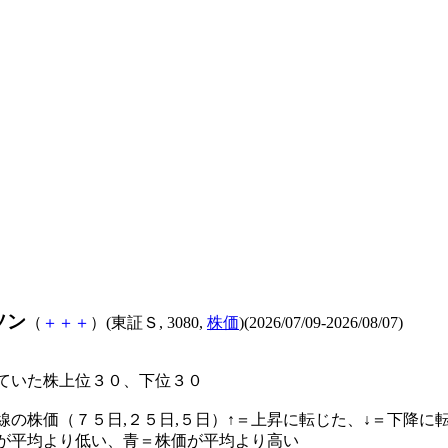
ソン
（
＋
＋
＋
）(東証Ｓ, 3080,
株価
)(2026/07/09-2026/08/07)
ていた株上位３０、下位３０
線の株価（７５日,２５日,５日）↑＝上昇に転じた、↓＝下降に
が平均より低い、青＝株価が平均より高い