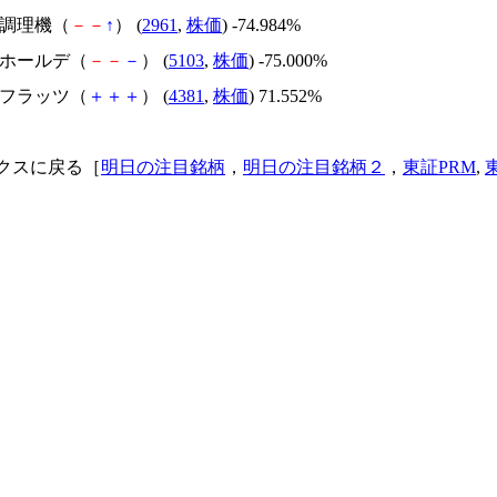
日本調理機（
－
－
↑
） (
2961
,
株価
) -74.984%
昭和ホールデ（
－
－
－
） (
5103
,
株価
) -75.000%
ビーフラッツ（
＋
＋
＋
） (
4381
,
株価
) 71.552%
クスに戻る［
明日の注目銘柄
，
明日の注目銘柄２
，
東証PRM
,