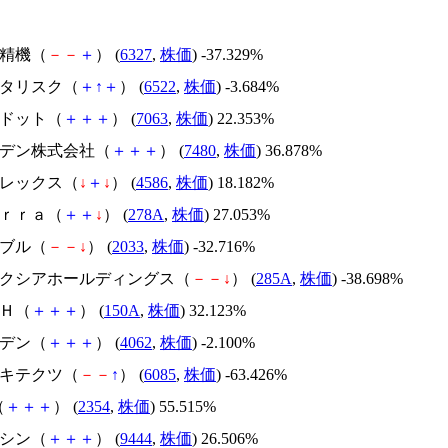
北川精機（
－
－
＋
） (
6327
,
株価
) -37.329%
アスタリスク（
＋
↑
＋
） (
6522
,
株価
) -3.684%
エードット（
＋
＋
＋
） (
7063
,
株価
) 22.353%
スズデン株式会社（
＋
＋
＋
） (
7480
,
株価
) 36.878%
メドレックス（
↓
＋
↓
） (
4586
,
株価
) 18.182%
Ｔｅｒｒａ（
＋
＋
↓
） (
278A
,
株価
) 27.053%
韓国ブル（
－
－
↓
） (
2033
,
株価
) -32.716%
キオクシアホールディングス（
－
－
↓
） (
285A
,
株価
) -38.698%
ＳＨ（
＋
＋
＋
） (
150A
,
株価
) 32.123%
イビデン（
＋
＋
＋
） (
4062
,
株価
) -2.100%
アーキテクツ（
－
－
↑
） (
6085
,
株価
) -63.426%
（
＋
＋
＋
） (
2354
,
株価
) 55.515%
トーシン（
＋
＋
＋
） (
9444
,
株価
) 26.506%