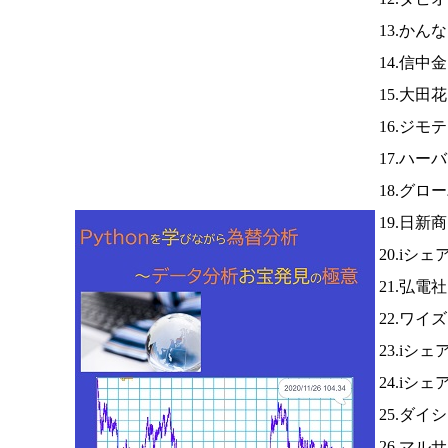
13.かん
14.信中
15.大田
16.ジモ
17.ハー
18.グロ
19.日新
20.iシ
21.弘電
22.ワイ
23.iシ
24.iシ
25.ダイ
26.マ