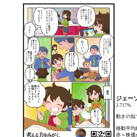
ジェー
2.717%
動きの似
移動平均
赤＝株価