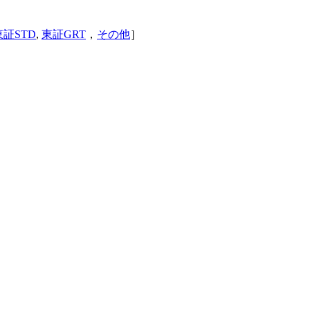
東証STD
,
東証GRT
，
その他
］