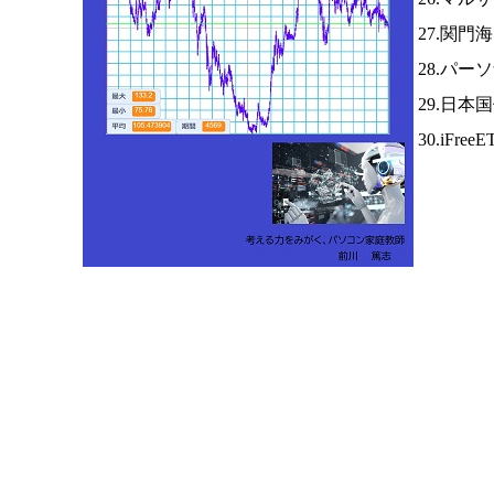
27.関門
28.パー
29.日本
30.iFree