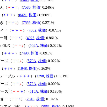
なん（
－
＋
↑
） (
7585
,
株価
) 0.246%
金（
↑
＋
＋
） (
8421
,
株価
) 1.560%
花き（
－
＋
↓
） (
7555
,
株価
) 0.271%
ティー（
＋
＋
－
） (
7082
,
株価
) -0.071%
バー研（
＋
＋
↑
） (
4925
,
株価
) 0.861%
ーバルX（
－
－
↓
） (
502A
,
株価
) 0.022%
商（
＋
＋
＋
） (
7490
,
株価
) 0.091%
ェアーズ（
＋
＋
↓
） (
570A
,
株価
) 0.022%
社（
＋
↑
＋
） (
1948
,
株価
) 0.263%
ズテーブル（
＋
＋
＋
） (
2798
,
株価
) 1.331%
ェアーズ（
＋
－
↓
） (
572A
,
株価
) 0.000%
ェアーズ（
－
－
＋
） (
515A
,
株価
) 0.180%
ショー（
＋
＋
↑
） (
2816
,
株価
) 0.142%
ルサンアイ（株）（
＋
↓
－
） (
2551
,
株価
) -0.140%