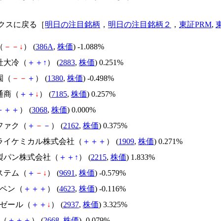
クスに戻る［
明日の注目銘柄
，
明日の注目銘柄２
，
東証PRM
,
（
－
－
↓
） (
386A
,
株価
) -1.088%
社大冷（
＋
＋
↑
） (
2883
,
株価
) 0.251%
園（
－
－
＋
） (
1380
,
株価
) -0.498%
通商（
＋
＋
↓
） (
7185
,
株価
) 0.257%
＋
＋
＋
） (
3068
,
株価
) 0.000%
ファク（
＋
－
－
） (
2162
,
株価
) 0.375%
ドライケミカル株式会社（
＋
＋
＋
） (
1909
,
株価
) 0.271%
屋製パン株式会社（
＋
＋
↑
） (
2215
,
株価
) 1.833%
ステム（
＋
－
↓
） (
9691
,
株価
) -0.579%
ヒペン（
＋
＋
＋
） (
4623
,
株価
) -0.116%
クゼール（
＋
＋
↓
） (
2937
,
株価
) 3.325%
オ（
＋
＋
＋
） (
2668
,
株価
) -0.079%