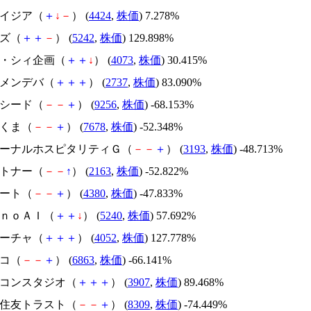
アメイジア（
＋
↓
－
） (
4424
,
株価
) 7.278%
イズ（
＋
＋
－
） (
5242
,
株価
) 129.898%
ジィ・シィ企画（
＋
＋
↓
） (
4073
,
株価
) 30.415%
トーメンデバ（
＋
＋
＋
） (
2737
,
株価
) 83.090%
サクシード（
－
－
＋
） (
9256
,
株価
) -68.153%
かさくま（
－
－
＋
） (
7678
,
株価
) -52.348%
エターナルホスピタリティＧ（
－
－
＋
） (
3193
,
株価
) -48.713%
アルトナー（
－
－
↑
） (
2163
,
株価
) -52.822%
Ｍマート（
－
－
＋
） (
4380
,
株価
) -47.833%
ｍｏｎｏＡＩ（
＋
＋
↓
） (
5240
,
株価
) 57.692%
フィーチャ（
＋
＋
＋
） (
4052
,
株価
) 127.778%
レコ（
－
－
＋
） (
6863
,
株価
) -66.141%
シリコンスタジオ（
＋
＋
＋
） (
3907
,
株価
) 89.468%
三井住友トラスト（
－
－
＋
） (
8309
,
株価
) -74.449%