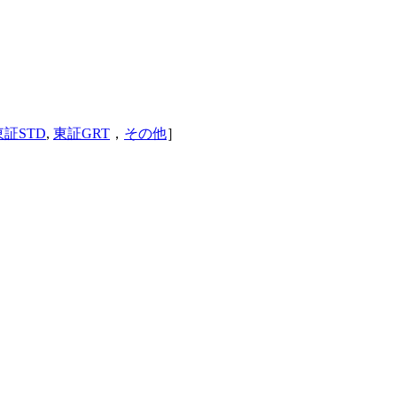
東証STD
,
東証GRT
，
その他
］