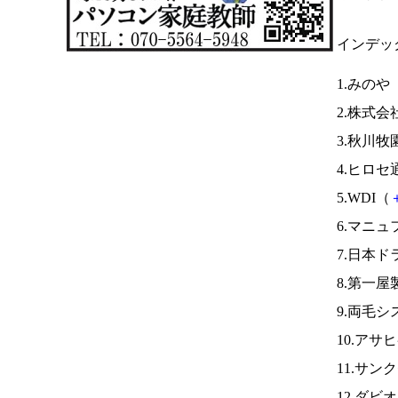
インデッ
1.みのや
2.株式会
3.秋川牧
4.ヒロセ
5.WDI（
6.マニュ
7.日本
8.第一
9.両毛シ
10.アサ
11.サン
12.ダビ