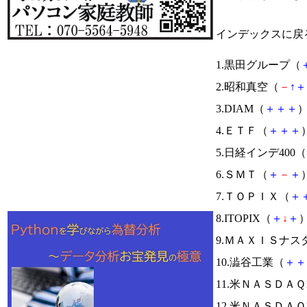
インデックスに戻
1.黒田グループ（
2.昭和真空（
－
↑
＋
3.DIAM（
＋
＋
＋
）
4.ＥＴＦ（
＋
＋
＋
）
5.日経インデ400（
6.ＳＭＴ（
＋
－
＋
）
7.ＴＯＰＩＸ（
＋
8.ITOPIX（
＋
↓
＋
）
9.ＭＡＸＩＳナス
10.澁谷工業（
＋
＋
11.米ＮＡＳＤＡ
12.米ＮＡＳＤＡ