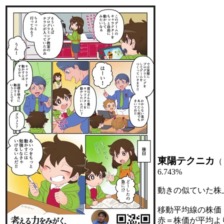
東陽テクニカ
（
6.743%
動きの似ていた株
移動平均線の株価
赤＝株価が平均よ