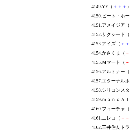
4149.YE（
＋
＋
＋
）
4150.ビート・
4151.アメイジア（
4152.サクシード（
4153.アイズ（
＋
＋
4154.かさくま（
－
4155.Ｍマート（
－
4156.アルトナー（
4157.エターナ
4158.シリコンス
4159.ｍｏｎｏＡ
4160.フィーチャ（
4161.ニレコ（
－
－
4162.三井住友ト