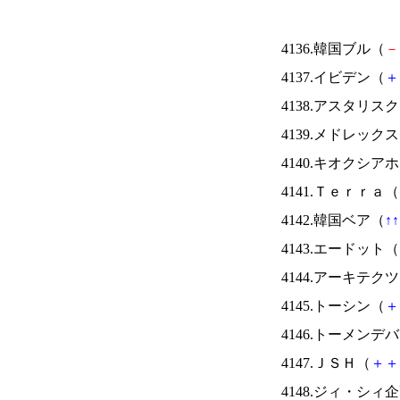
4136.韓国ブル（
－
4137.イビデン（
＋
4138.アスタリス
4139.メドレック
4140.キオクシ
4141.Ｔｅｒｒａ（
4142.韓国ベア（
↑
↑
4143.エードット（
4144.アーキテク
4145.トーシン（
＋
4146.トーメンデ
4147.ＪＳＨ（
＋
＋
4148.ジィ・シィ