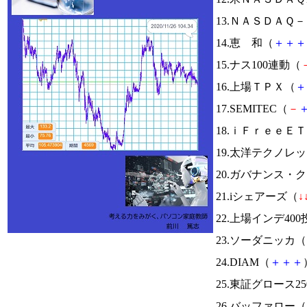
13.ＮＡＳＤＡＱ
14.恵 和（
＋
＋
＋
15.ナス100連動（
16.上場ＴＰＸ（
＋
17.SEMITEC（
－
18.ｉＦｒｅｅ
19.太洋テクノレ
20.ガバナンス・
21.iシェアーズ（
↓
22.上場インデ40
23.ソーダニッカ（
24.DIAM（
＋
＋
＋
25.東証グロース25
26.バッファロー（