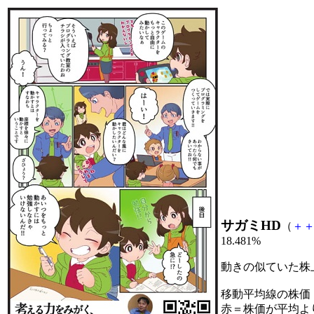
サガミHD
（
＋
18.481%
動きの似ていた株
移動平均線の株価
赤＝株価が平均よ