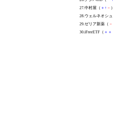
27.中村屋（
＋
↑
－
）
28.ウェルネオシ
29.ゼリア新薬（
－
30.iFreeETF（
＋
＋