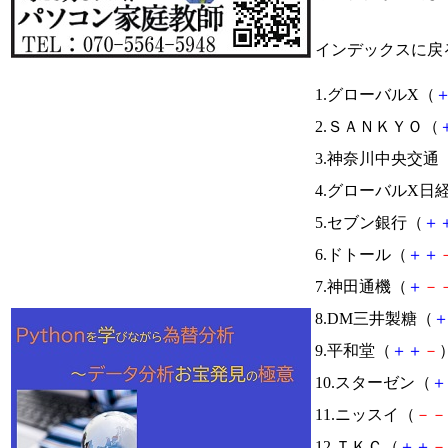
インデックスに戻
1.グローバルX（
2.ＳＡＮＫＹＯ（
3.神奈川中央交通
4.グローバルX日
5.セブン銀行（
＋
6.ドトール（
＋
＋
7.神田通機（
＋
－
8.DM三井製糖（
9.平和堂（
＋
＋
－
）
10.スターゼン（
＋
11.ニッスイ（
－
－
12.ＴＫＣ（
＋
＋
－