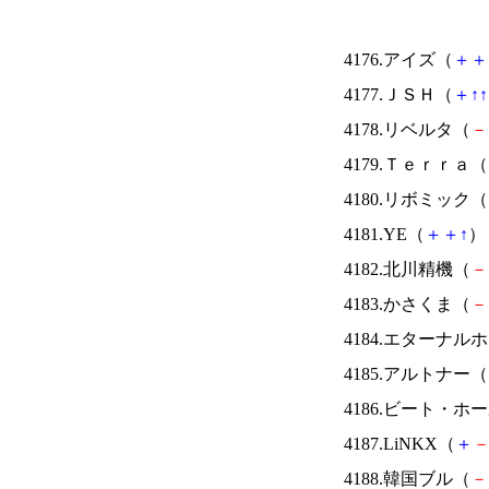
4176.アイズ（
＋
＋
4177.ＪＳＨ（
＋
↑
↑
4178.リベルタ（
－
4179.Ｔｅｒｒａ（
4180.リボミック（
4181.YE（
＋
＋
↑
） 
4182.北川精機（
－
4183.かさくま（
－
4184.エターナ
4185.アルトナー（
4186.ビート・
4187.LiNKX（
＋
4188.韓国ブル（
－