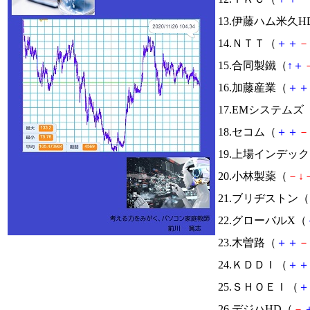
13.伊藤ハム米久H
14.ＮＴＴ（
＋
＋
－
15.合同製鐵（
↑
＋
16.加藤産業（
＋
＋
17.EMシステムズ
18.セコム（
＋
＋
－
19.上場インデッ
20.小林製薬（
－
↓
21.ブリヂストン（
22.グローバルX（
23.木曽路（
＋
＋
－
24.ＫＤＤＩ（
＋
＋
25.ＳＨＯＥＩ（
＋
26.デジハHD（
－