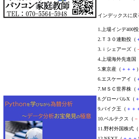
インデックスに戻
1.上場インデ400
2.Ｔ３０連動投（
3.ｉシェアーズ（
4.上場海外先進国
5.東京産（
＋
＋
＋
）
6.エスケーアイ（
7.ＭＳＣ世界株（
8.グローバルX（
9.バイク王（
＋
＋
10.ベルテクス（
－
11.野村外国株式（
12.NEXT（
＋
＋
＋