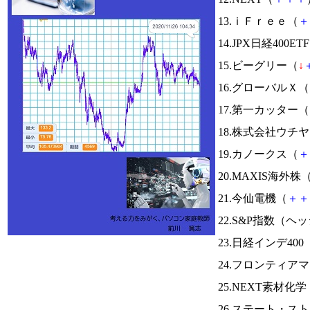
13.ｉＦｒｅｅ（
＋
14.JPX日経400ET
15.ビーグリー（
↓
16.グローバルＸ（
17.第一カッター（
18.株式会社ウチ
19.カノークス（
＋
20.MAXIS海外株
21.今仙電機（
＋
＋
22.S&P指数（
23.日経インデ400
24.フロンティア
25.NEXT素材化学
26.ステート・ス