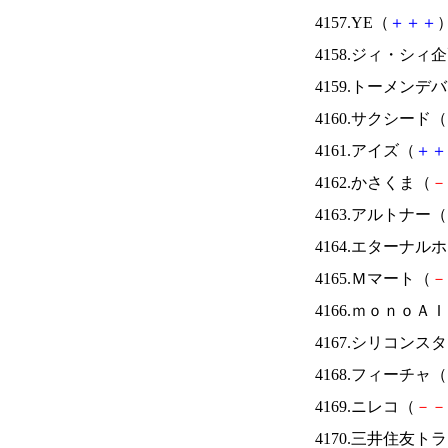
4157.YE（
＋
＋
＋
）
4158.ジィ・シィ
4159.トーメンデ
4160.サクシード（
4161.アイズ（
＋
＋
4162.かさくま（
－
4163.アルトナー（
4164.エターナ
4165.Ｍマート（
－
4166.ｍｏｎｏＡ
4167.シリコンス
4168.フィーチャ（
4169.ニレコ（
－
－
4170.三井住友ト