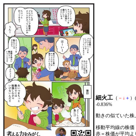
細火工
（
－
↓
＋
）(
-0.836%
動きの似ていた株
移動平均線の株価
赤＝株価が平均よ