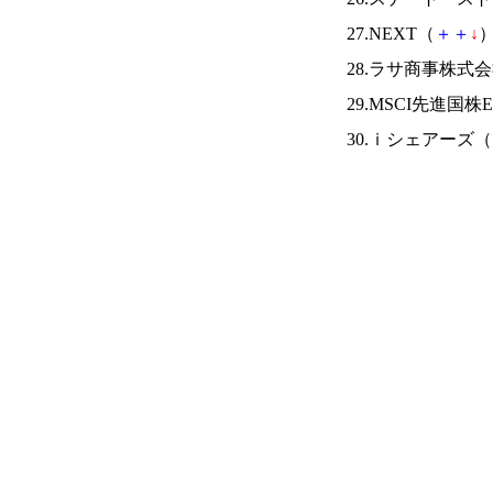
27.NEXT（
＋
＋
↓
）
28.ラサ商事株式
29.MSCI先進国株
30.ｉシェアーズ（