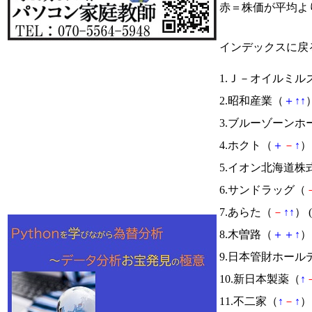
赤＝株価が平均よ
インデックスに戻
1.Ｊ－オイルミル
2.昭和産業（
＋
↑
↑
）
3.ブルーゾーン
4.ホクト（
＋
－
↑
） 
5.イオン北海道株
6.サンドラッグ（
7.あらた（
－
↑
↑
） (
8.木曽路（
＋
＋
↑
） 
9.日本管財ホール
10.新日本製薬（
↑
11.不二家（
↑
－
↑
） 