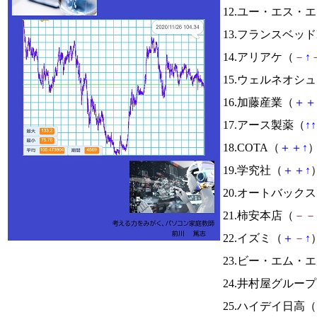
12.ユー・エス・
13.フランスベッド
14.アリアケ（
－
↑
15.ウェルネオシ
16.加藤産業（
＋
＋
17.アース製薬（
↑
↑
18.COTA（
＋
＋
↑
）
19.学究社（
＋
＋
↑
）
20.オートバック
21.柿安本店（
－
－
22.イズミ（
＋
－
↑
）
23.ビー・エム・
24.井村屋グルー
25.ハイデイ日高（