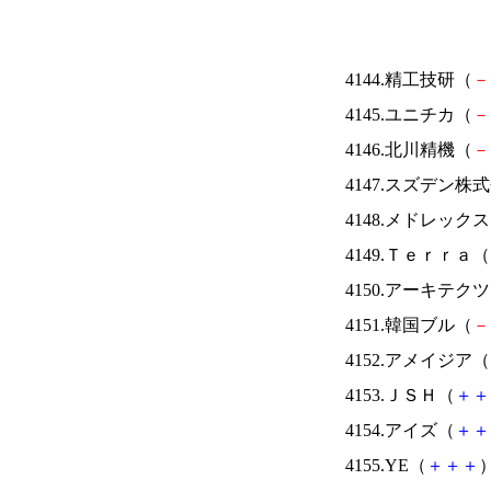
4144.精工技研（
－
4145.ユニチカ（
－
4146.北川精機（
－
4147.スズデン株
4148.メドレック
4149.Ｔｅｒｒａ（
4150.アーキテク
4151.韓国ブル（
－
4152.アメイジア（
4153.ＪＳＨ（
＋
＋
4154.アイズ（
＋
＋
4155.YE（
＋
＋
＋
）