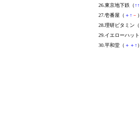
26.東京地下鉄（
↑
↑
27.壱番屋（
＋
↑
－
）
28.理研ビタミン（
29.イエローハッ
30.平和堂（
＋
＋
↑
）