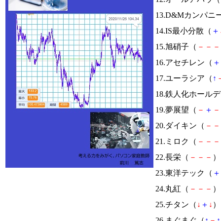
13.D&Mカンパニ
14.IS最小分散（
＋
15.旭硝子（
－
－
－
16.アセチレン（
＋
17.ユーラシア（
↑
18.鉄人化ホール
19.夢展望（
－
＋
－
20.ダイキン（
－
－
21.ミロク（
－
－
－
22.長栄（
－
－
－
） 
23.東洋テック（
＋
24.丸紅（
－
－
－
） 
25.チタン（
↓
＋
↓
） 
26.まぐまぐ（
↑
－
↑