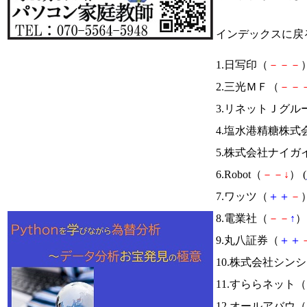
インデックスに戻
1.日写印（
－
－
－
）
2.三光ＭＦ（
－
－
3.リネットＪグル
4.塩水港精糖株式
5.株式会社ナイガ
6.Robot（
－
－
↓
） (
7.ワッツ（
＋
＋
－
）
8.電業社（
－
－
↑
） 
9.丸八証券（
＋
＋
10.株式会社シン
11.すららネット（
12.オールアバウ（