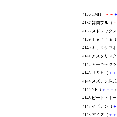
4136.TMH（
－
－
4137.韓国ブル（
－
4138.メドレック
4139.Ｔｅｒｒａ（
4140.キオクシ
4141.アスタリス
4142.アーキテク
4143.ＪＳＨ（
＋
＋
4144.スズデン株
4145.YE（
＋
＋
＋
）
4146.ビート・
4147.イビデン（
＋
4148.アイズ（
＋
＋