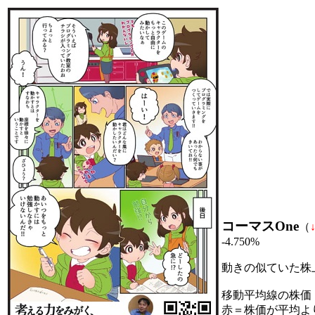
コーマスOne
（
-4.750%
動きの似ていた株
移動平均線の株価
赤＝株価が平均よ