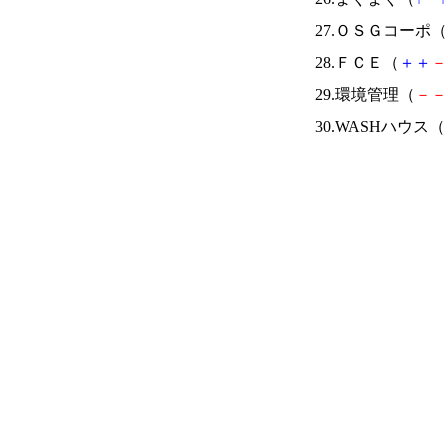
27.ＯＳＧコーポ（
28.ＦＣＥ（
＋
＋
－
29.環境管理（
－
－
30.WASHハウス（