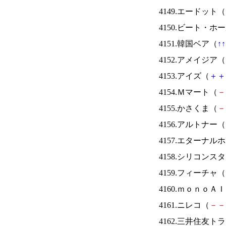
4149.エードット（
4150.ビート・
4151.韓国ベア（
↑
↑
4152.アメイジア（
4153.アイズ（
＋
＋
4154.Ｍマート（
－
4155.かさくま（
－
4156.アルトナー（
4157.エターナ
4158.シリコンス
4159.フィーチャ（
4160.ｍｏｎｏＡ
4161.ニレコ（
－
－
4162.三井住友ト