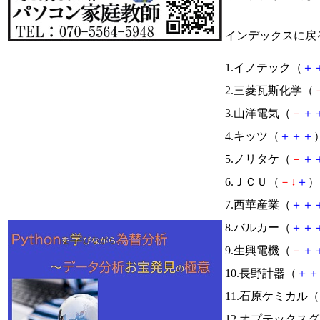
インデックスに戻
1.イノテック（
＋
2.三菱瓦斯化学（
3.山洋電気（
－
＋
4.キッツ（
＋
＋
＋
）
5.ノリタケ（
－
＋
6.ＪＣＵ（
－
↓
＋
） 
7.西華産業（
＋
＋
8.バルカー（
＋
＋
9.生興電機（
－
＋
10.長野計器（
＋
＋
11.石原ケミカル（
12.オプテックス