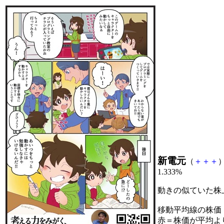
新電元
（
＋
＋
＋
）
1.333%
動きの似ていた株
移動平均線の株価
赤＝株価が平均よ