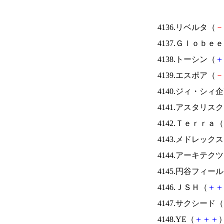
4136.リベルタ（
－
4137.Ｇｌｏｂｅ
4138.トーシン（
＋
4139.エスポア（
－
4140.ジィ・シィ
4141.アスタリス
4142.Ｔｅｒｒａ（
4143.メドレック
4144.アーキテク
4145.円谷フィー
4146.ＪＳＨ（
＋
＋
4147.サクシード（
4148.YE（
＋
＋
＋
）