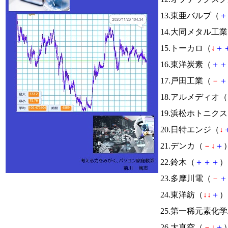
13.東亜バルブ（
＋
14.大同メタル工
15.トーカロ（
↓
＋
16.東洋炭素（
＋
＋
17.戸田工業（
－
＋
18.アルメディオ（
19.浜松ホトニク
20.日特エンジ（
↓
21.デンカ（
－
↓
＋
）
22.鈴木（
＋
＋
＋
） 
23.多摩川電（
－
＋
24.東洋紡（
↓
↓
＋
） 
25.第一稀元素化
26.大真空（
－
↓
＋
）