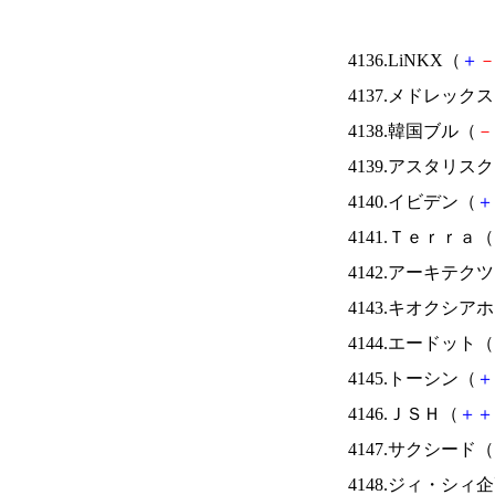
4136.LiNKX（
＋
4137.メドレック
4138.韓国ブル（
－
4139.アスタリス
4140.イビデン（
＋
4141.Ｔｅｒｒａ（
4142.アーキテク
4143.キオクシ
4144.エードット（
4145.トーシン（
＋
4146.ＪＳＨ（
＋
＋
4147.サクシード（
4148.ジィ・シィ