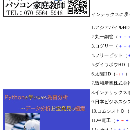
インデックスに戻
1.アジアパイルH
2.丸一鋼管（
＋
＋
3.ログリー（
＋
＋
4.フリービット（
5.ダイワボウHD（
6.太陽HD（
↓
↓
＋
） 
7.盟和産業株式会
8.インテリック
9.日本ビジネスシ
10.コムシスＨＤ（
11.中電工（
＋
－
＋
12.yutori（
＋
＋
＋
）