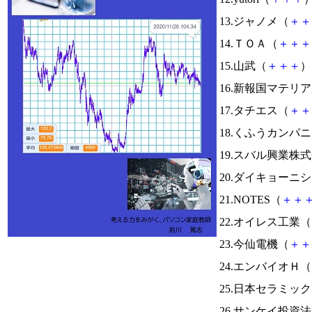
13.ジャノメ（
＋
＋
14.ＴＯＡ（
＋
＋
＋
15.山武（
＋
＋
＋
） 
16.新報国マテリ
17.タチエス（
＋
＋
18.くふうカンパ
19.スバル興業株
20.ダイキョーニ
21.NOTES（
＋
＋
22.オイレス工業（
23.今仙電機（
＋
＋
24.エンバイオＨ（
25.日本セラミッ
26.サンケイ投資