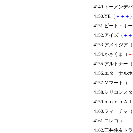
4149.トーメンデ
4150.YE（
＋
＋
＋
）
4151.ビート・
4152.アイズ（
＋
＋
4153.アメイジア（
4154.かさくま（
－
4155.アルトナー（
4156.エターナ
4157.Ｍマート（
－
4158.シリコンス
4159.ｍｏｎｏＡ
4160.フィーチャ（
4161.ニレコ（
－
－
4162.三井住友ト