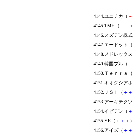
4144.ユニチカ（
－
4145.TMH（
－
－
4146.スズデン株
4147.エードット（
4148.メドレック
4149.韓国ブル（
－
4150.Ｔｅｒｒａ（
4151.キオクシ
4152.ＪＳＨ（
＋
＋
4153.アーキテク
4154.イビデン（
＋
4155.YE（
＋
＋
＋
）
4156.アイズ（
＋
＋