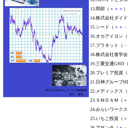
13.岡部（
＋
＋
＋
） 
14.株式会社ダイ
15.シード（
＋
＋
－
16.オカアイヨン（
17.プラネット（
－
18.株式会社進学
19.三重交通GHD
20.プレミア投資（
21.日神グループH
22.メディックス（
23.ＳＭＤＡＭ（
＋
24.みらいワーク
25.いちご投資（
＋
26.アサンテ（
＋
－