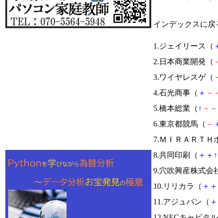
インデックスに戻
1.ジェイリース（
2.日本商業開発（
3.ワイヤレスゲ（
4.石光商事（
＋
－
5.橋本総業（
↑
－
－
6.東京都競馬（
－
7.ＭＩＲＡＲＴＨ
8.共同印刷（
＋
＋
↑
9.穴吹興産株式会
10.リリカラ（
＋
＋
11.アジュバン（
＋
12.NECキャピ