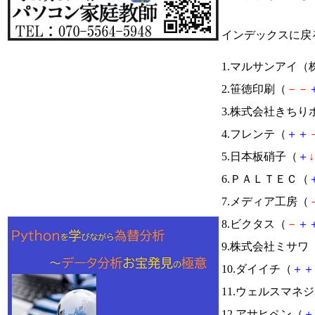
インデックスに戻
1.マルサンアイ（
2.笹徳印刷（
－
－
3.株式会社きち
4.フレンテ（
＋
＋
5.日本板硝子（
＋
↓
6.ＰＡＬＴＥＣ（
7.メディア工房（
8.ビクタス（
－
＋
9.株式会社ミサワ
10.ダイイチ（
＋
＋
11.ウェルスマネ
12.アサヒペン（
＋