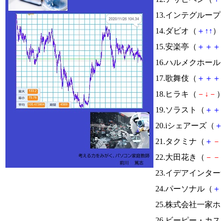
13.インテグルー
14.ダビオ（
＋
↑
↑
） 
15.安楽亭（
＋
＋
＋
16.ハルメクホー
17.歌舞伎（
＋
＋
＋
18.ヒラキ（
－
↓
－
）
19.ソラスト（
＋
＋
20.iシェアーズ（
21.タクミナ（
＋
－
22.大田花き（
－
－
23.イデアインタ
24.パーソナル（
＋
25.株式会社一家
26.ビーピー・カ