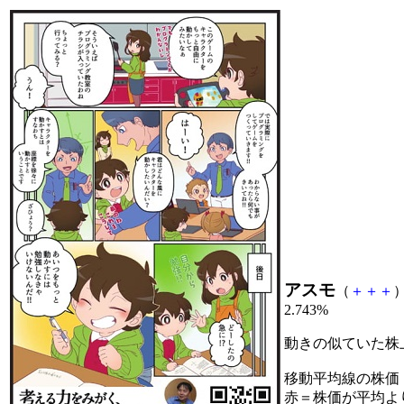
アスモ
（
＋
＋
＋
）
2.743%
動きの似ていた株
移動平均線の株価
赤＝株価が平均よ