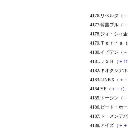
4176.リベルタ（
－
4177.韓国ブル（
－
4178.ジィ・シィ
4179.Ｔｅｒｒａ（
4180.イビデン（
－
4181.ＪＳＨ（
＋
↑
↑
4182.キオクシ
4183.LiNKX（
＋
4184.YE（
＋
＋
↑
） 
4185.トーシン（
－
4186.ビート・
4187.トーメンデ
4188.アイズ（
＋
＋