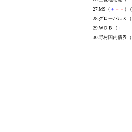
27.MS（
＋
－
－
） (
28.グローバルＸ（
29.ＷＤＢ（
＋
－
－
30.野村国内債券（