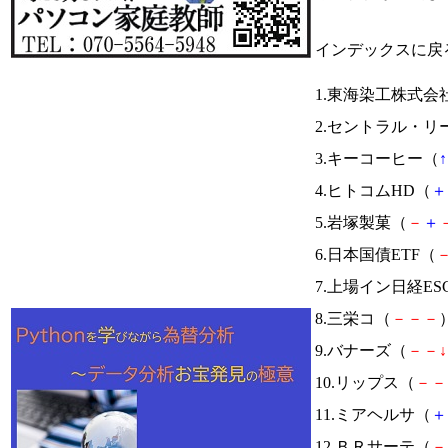
インデックスに戻
1.東海染工株式会
2.セントラル・リ
3.キーコーヒー（
↑
4.ヒトコムHD（
＋
5.岩塚製菓（
－
＋
6.日本国債ETF（
7.上場イン日経ES
8.三栄コ（
－
－
－
）
9.バナーズ（
－
－
↓
10.リップス（
－
－
11.ミアヘルサ（
＋
12.ＢＲサーテ（
－