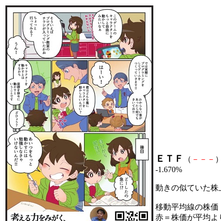
ＥＴＦ
（
－
－
－
）
-1.670%
動きの似ていた株
移動平均線の株価
赤＝株価が平均よ