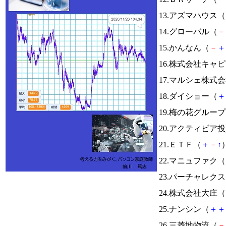
13.アズマハウス（
14.グローバル（
－
15.かんなん（
－
＋
16.株式会社キ
17.マルシェ株式
18.ダイショー（
＋
19.梅の花グルー
20.アクティビア
21.ＥＴＦ（
＋
－
↑
）
22.マニュファク（
23.パーチャレク
24.株式会社大庄（
25.ナンシン（
＋
＋
26.三菱地物流（
－