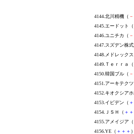
4144.北川精機（
－
4145.エードット（
4146.ユニチカ（
－
4147.スズデン株
4148.メドレック
4149.Ｔｅｒｒａ（
4150.韓国ブル（
－
4151.アーキテク
4152.キオクシ
4153.イビデン（
＋
4154.ＪＳＨ（
＋
＋
4155.アメイジア（
4156.YE（
＋
＋
＋
）