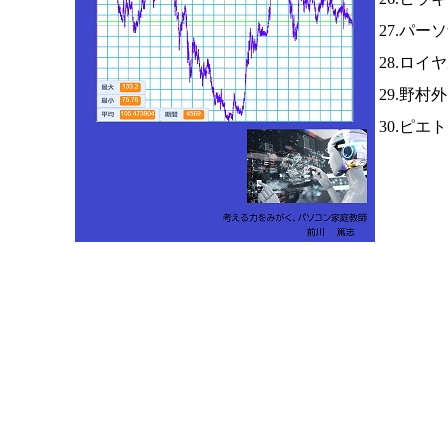
27.パー
28.ロイ
29.野村
30.ピエ