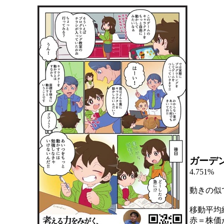
ガーデ
4.751%
動きの似
移動平均
赤＝株価