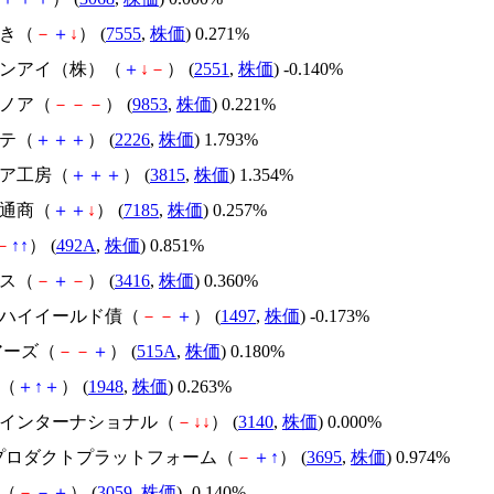
花き（
－
＋
↓
） (
7555
,
株価
) 0.271%
ルサンアイ（株）（
＋
↓
－
） (
2551
,
株価
) -0.140%
ルノア（
－
－
－
） (
9853
,
株価
) 0.221%
ンテ（
＋
＋
＋
） (
2226
,
株価
) 1.793%
ィア工房（
＋
＋
＋
） (
3815
,
株価
) 1.354%
セ通商（
＋
＋
↓
） (
7185
,
株価
) 0.257%
－
↑
↑
） (
492A
,
株価
) 0.851%
タス（
－
＋
－
） (
3416
,
株価
) 0.360%
ＴＦハイイールド債（
－
－
＋
） (
1497
,
株価
) -0.173%
ェアーズ（
－
－
＋
） (
515A
,
株価
) 0.180%
社（
＋
↑
＋
） (
1948
,
株価
) 0.263%
デアインターナショナル（
－
↓
↓
） (
3140
,
株価
) 0.000%
MOプロダクトプラットフォーム（
－
＋
↑
） (
3695
,
株価
) 0.974%
キ（
－
－
＋
） (
3059
,
株価
) -0.140%