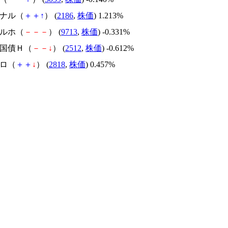
ソナル（
＋
＋
↑
） (
2186
,
株価
) 1.213%
ヤルホ（
－
－
－
） (
9713
,
株価
) -0.331%
外国債Ｈ（
－
－
↓
） (
2512
,
株価
) -0.612%
トロ（
＋
＋
↓
） (
2818
,
株価
) 0.457%