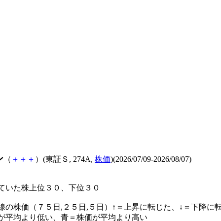
ン
（
＋
＋
＋
）(東証Ｓ, 274A,
株価
)(2026/07/09-2026/08/07)
ていた株上位３０、下位３０
線の株価（７５日,２５日,５日）↑＝上昇に転じた、↓＝下降に
が平均より低い、青＝株価が平均より高い