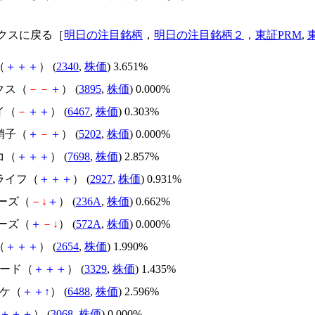
クスに戻る［
明日の注目銘柄
，
明日の注目銘柄２
，
東証PRM
,
（
＋
＋
＋
） (
2340
,
株価
) 3.651%
クス（
－
－
＋
） (
3895
,
株価
) 0.000%
イ（
－
＋
＋
） (
6467
,
株価
) 0.303%
硝子（
＋
－
＋
） (
5202
,
株価
) 0.000%
コ（
＋
＋
＋
） (
7698
,
株価
) 2.857%
ライフ（
＋
＋
＋
） (
2927
,
株価
) 0.931%
アーズ（
－
↓
＋
） (
236A
,
株価
) 0.662%
アーズ（
＋
－
↓
） (
572A
,
株価
) 0.000%
（
＋
＋
＋
） (
2654
,
株価
) 1.990%
フード（
＋
＋
＋
） (
3329
,
株価
) 1.435%
タケ（
＋
＋
↑
） (
6488
,
株価
) 2.596%
＋
＋
＋
） (
3068
,
株価
) 0.000%