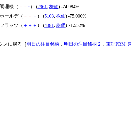
日本調理機（
－
－
↑
） (
2961
,
株価
) -74.984%
昭和ホールデ（
－
－
－
） (
5103
,
株価
) -75.000%
ビーフラッツ（
＋
＋
＋
） (
4381
,
株価
) 71.552%
クスに戻る［
明日の注目銘柄
，
明日の注目銘柄２
，
東証PRM
,