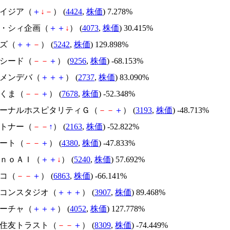
アメイジア（
＋
↓
－
） (
4424
,
株価
) 7.278%
ジィ・シィ企画（
＋
＋
↓
） (
4073
,
株価
) 30.415%
イズ（
＋
＋
－
） (
5242
,
株価
) 129.898%
サクシード（
－
－
＋
） (
9256
,
株価
) -68.153%
トーメンデバ（
＋
＋
＋
） (
2737
,
株価
) 83.090%
かさくま（
－
－
＋
） (
7678
,
株価
) -52.348%
エターナルホスピタリティＧ（
－
－
＋
） (
3193
,
株価
) -48.713%
アルトナー（
－
－
↑
） (
2163
,
株価
) -52.822%
Ｍマート（
－
－
＋
） (
4380
,
株価
) -47.833%
ｍｏｎｏＡＩ（
＋
＋
↓
） (
5240
,
株価
) 57.692%
レコ（
－
－
＋
） (
6863
,
株価
) -66.141%
シリコンスタジオ（
＋
＋
＋
） (
3907
,
株価
) 89.468%
フィーチャ（
＋
＋
＋
） (
4052
,
株価
) 127.778%
三井住友トラスト（
－
－
＋
） (
8309
,
株価
) -74.449%