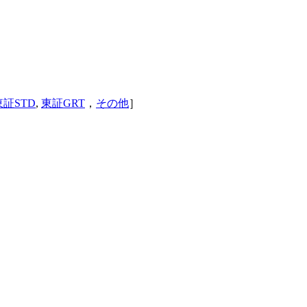
東証STD
,
東証GRT
，
その他
］