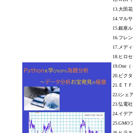
13.大田
14.マ
15.銀座
16.フレ
17.メデ
18.ヒロ
19.One（
20.ビク
21.Ｅ
22.iシ
23.弘電
24.イ
25.G
26.ヒラ