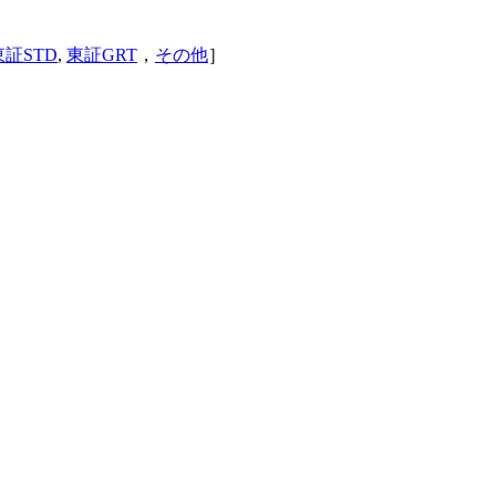
東証STD
,
東証GRT
，
その他
］