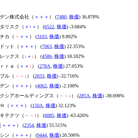
スズデン株式会社（
＋
＋
＋
） (
7480
,
株価
) 36.878%
アスタリスク（
＋
↑
＋
） (
6522
,
株価
) -3.684%
ユニチカ（
－
＋
＋
） (
3103
,
株価
) 9.892%
エードット（
＋
＋
＋
） (
7063
,
株価
) 22.353%
メドレックス（
↓
＋
↓
） (
4586
,
株価
) 18.182%
Ｔｅｒｒａ（
＋
＋
↓
） (
278A
,
株価
) 27.053%
韓国ブル（
－
－
↓
） (
2033
,
株価
) -32.716%
イビデン（
＋
＋
＋
） (
4062
,
株価
) -2.100%
キオクシアホールディングス（
－
－
↓
） (
285A
,
株価
) -38.698%
ＳＨ（
＋
＋
＋
） (
150A
,
株価
) 32.123%
アーキテクツ（
－
－
↑
） (
6085
,
株価
) -63.426%
（
＋
＋
＋
） (
2354
,
株価
) 55.515%
トーシン（
＋
＋
＋
） (
9444
,
株価
) 26.506%