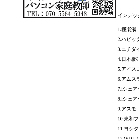
インデッ
1.極楽湯
2.ハビッ
3.ニチダ
4.日本板
5.アイス
6.アムス
7.iシェ
8.iシェ
9.アスモ
10.東和
11.ヨシ
12.WDI（