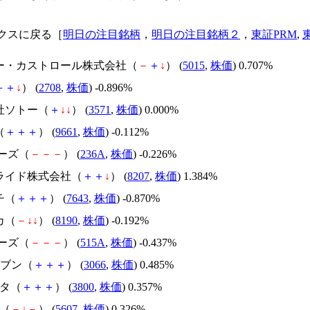
クスに戻る［
明日の注目銘柄
，
明日の注目銘柄２
，
東証PRM
,
ピー・カストロール株式会社（
－
＋
↓
） (
5015
,
株価
) 0.707%
＋
＋
↓
） (
2708
,
株価
) -0.896%
会社ソトー（
＋
↓
↓
） (
3571
,
株価
) 0.000%
（
＋
＋
＋
） (
9661
,
株価
) -0.112%
アーズ（
－
－
－
） (
236A
,
株価
) -0.226%
アライド株式会社（
＋
＋
↓
） (
8207
,
株価
) 1.384%
チ（
＋
＋
＋
） (
7643
,
株価
) -0.870%
カ（
－
↓
↓
） (
8190
,
株価
) -0.192%
アーズ（
－
－
－
） (
515A
,
株価
) -0.437%
イレブン（
＋
＋
＋
） (
3066
,
株価
) 0.485%
リタ（
＋
＋
＋
） (
3800
,
株価
) 0.357%
鍛（
－
↓
－
） (
5607
,
株価
) 0.326%