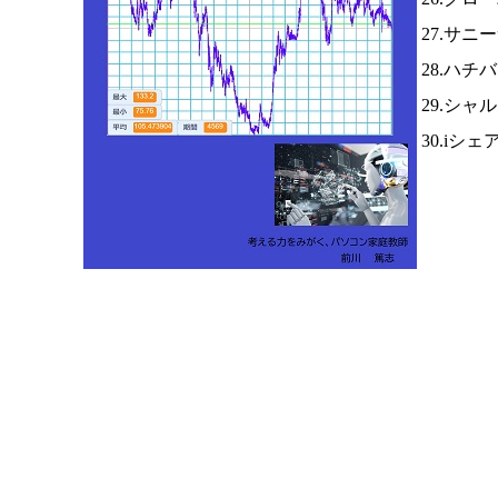
27.サニ
28.ハチ
29.シャ
30.iシ