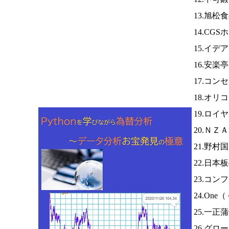
13.旭松
14.CG
15.イ
16.安楽
17.コン
18.オリ
19.ロイ
20.ＮＺ
21.野村
22.日本
23.コ
24.One（
25.一正
26.グロ