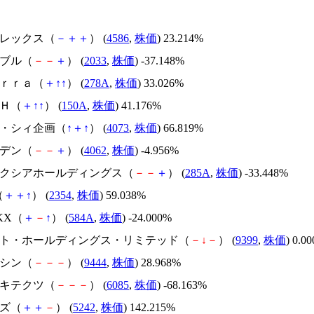
メドレックス（
－
＋
＋
） (
4586
,
株価
) 23.214%
韓国ブル（
－
－
＋
） (
2033
,
株価
) -37.148%
Ｔｅｒｒａ（
＋
↑
↑
） (
278A
,
株価
) 33.026%
ＳＨ（
＋
↑
↑
） (
150A
,
株価
) 41.176%
ジィ・シィ企画（
↑
＋
↑
） (
4073
,
株価
) 66.819%
イビデン（
－
－
＋
） (
4062
,
株価
) -4.956%
キオクシアホールディングス（
－
－
＋
） (
285A
,
株価
) -33.448%
（
＋
＋
↑
） (
2354
,
株価
) 59.038%
NKX（
＋
－
↑
） (
584A
,
株価
) -24.000%
.ビート・ホールディングス・リミテッド（
－
↓
－
） (
9399
,
株価
) 0.0
トーシン（
－
－
－
） (
9444
,
株価
) 28.968%
アーキテクツ（
－
－
－
） (
6085
,
株価
) -68.163%
イズ（
＋
＋
－
） (
5242
,
株価
) 142.215%