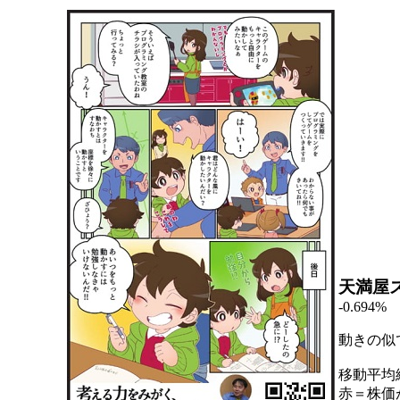
天満屋
-0.694%
動きの似
移動平均
赤＝株価