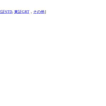
東証STD
,
東証GRT
，
その他
］