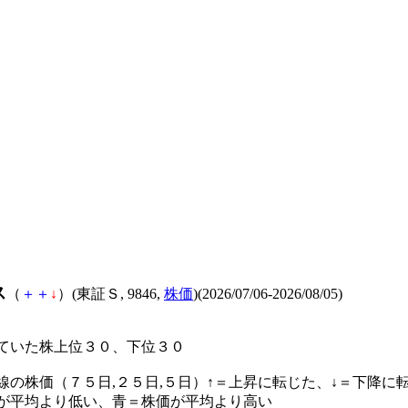
ス
（
＋
＋
↓
）(東証Ｓ, 9846,
株価
)(2026/07/06-2026/08/05)
ていた株上位３０、下位３０
線の株価（７５日,２５日,５日）↑＝上昇に転じた、↓＝下降に
が平均より低い、青＝株価が平均より高い