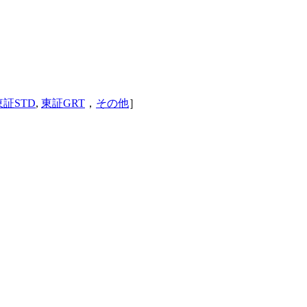
東証STD
,
東証GRT
，
その他
］