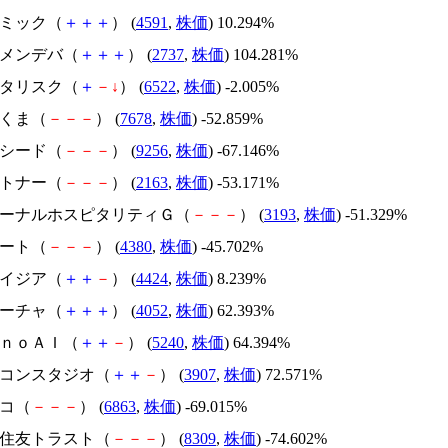
リボミック（
＋
＋
＋
） (
4591
,
株価
) 10.294%
トーメンデバ（
＋
＋
＋
） (
2737
,
株価
) 104.281%
アスタリスク（
＋
－
↓
） (
6522
,
株価
) -2.005%
かさくま（
－
－
－
） (
7678
,
株価
) -52.859%
サクシード（
－
－
－
） (
9256
,
株価
) -67.146%
アルトナー（
－
－
－
） (
2163
,
株価
) -53.171%
エターナルホスピタリティＧ（
－
－
－
） (
3193
,
株価
) -51.329%
Ｍマート（
－
－
－
） (
4380
,
株価
) -45.702%
アメイジア（
＋
＋
－
） (
4424
,
株価
) 8.239%
フィーチャ（
＋
＋
＋
） (
4052
,
株価
) 62.393%
ｍｏｎｏＡＩ（
＋
＋
－
） (
5240
,
株価
) 64.394%
シリコンスタジオ（
＋
＋
－
） (
3907
,
株価
) 72.571%
レコ（
－
－
－
） (
6863
,
株価
) -69.015%
三井住友トラスト（
－
－
－
） (
8309
,
株価
) -74.602%