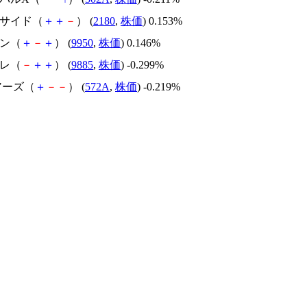
ーサイド（
＋
＋
－
） (
2180
,
株価
) 0.153%
バン（
＋
－
＋
） (
9950
,
株価
) 0.146%
ルレ（
－
＋
＋
） (
9885
,
株価
) -0.299%
ェアーズ（
＋
－
－
） (
572A
,
株価
) -0.219%