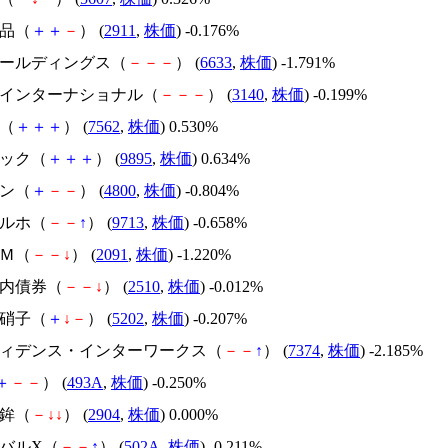
食品（
＋
＋
－
） (
2911
,
株価
) -0.176%
Sホールディングス（
－
－
－
） (
6633
,
株価
) -1.791%
デアインターナショナル（
－
－
－
） (
3140
,
株価
) -0.199%
亭（
＋
＋
＋
） (
7562
,
株価
) 0.530%
セック（
＋
＋
＋
） (
9895
,
株価
) 0.634%
コン（
＋
－
－
） (
4800
,
株価
) -0.804%
ヤルホ（
－
－
↑
） (
9713
,
株価
) -0.658%
ＡＭ（
－
－
↓
） (
2091
,
株価
) -1.220%
国内債券（
－
－
↓
） (
2510
,
株価
) -0.012%
板硝子（
＋
↓
－
） (
5202
,
株価
) -0.207%
ンフィデンス・インターワークス（
－
－
↑
） (
7374
,
株価
) -2.185%
＋
－
－
） (
493A
,
株価
) -0.250%
蒲鉾（
－
↓
↓
） (
2904
,
株価
) 0.000%
ーバルX（
－
－
↑
） (
502A
,
株価
) -0.211%