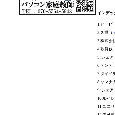
インデッ
1.ビー
2.久世（
3.株式
4.歌舞伎
5.iシェ
6.テン
7.ダイイ
8.ヤマナ
9.iシェ
10.JB
11.ユニ
12.中可