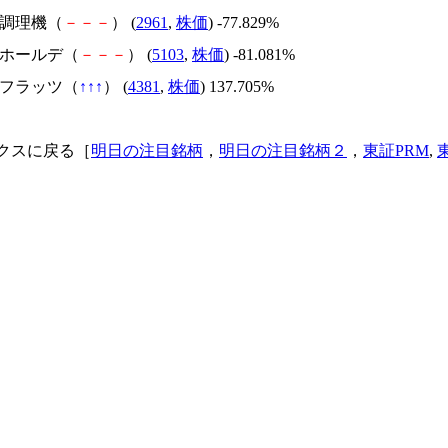
日本調理機（
－
－
－
） (
2961
,
株価
) -77.829%
昭和ホールデ（
－
－
－
） (
5103
,
株価
) -81.081%
ビーフラッツ（
↑
↑
↑
） (
4381
,
株価
) 137.705%
クスに戻る［
明日の注目銘柄
，
明日の注目銘柄２
，
東証PRM
,