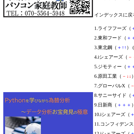
インデックスに戻
1.ライフフーズ（
2.東和フード（
＋
3.東北鋼（
＋
↑
↑
） (
4.iシェアーズ（
－
5.ジモティー（
＋
6.原田工業（
－
↓
↓
）
7.グローバルX（
8.サニーサイド（
9.日新商（
＋
＋
＋
）
10.iシェアーズ（
11.コンフィデン
12.iシェアーズ（