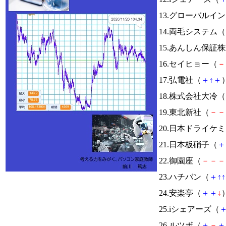
13.グローバルイ
14.両毛システム（
15.あんしん保証
16.セイヒョー（
－
17.弘電社（
＋
↑
＋
）
18.株式会社大冷（
19.東北新社（
－
－
20.日本ドライケ
21.日本板硝子（
＋
22.御園座（
－
－
－
23.ハチバン（
＋
↑
↑
24.安楽亭（
＋
＋
↓
）
25.iシェアーズ（
26.ルツボ（
＋
－
＋