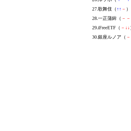
27.歌舞伎（
↑
↑
－
） 
28.一正蒲鉾（
－
－
29.iFreeETF（
－
↓
↓
30.銀座ルノア（
－