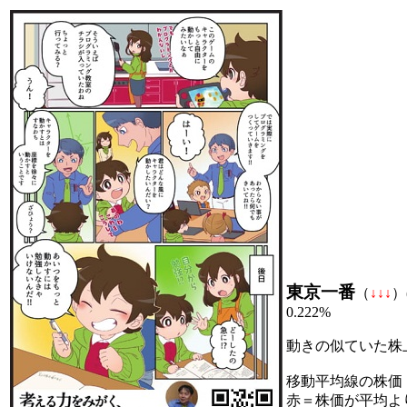
東京一番
（
↓
↓
↓
）
0.222%
動きの似ていた株
移動平均線の株価
赤＝株価が平均よ