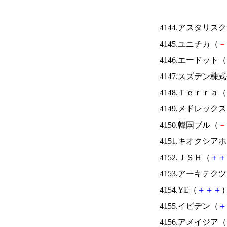
4144.アスタリス
4145.ユニチカ（
－
4146.エードット（
4147.スズデン株
4148.Ｔｅｒｒａ（
4149.メドレック
4150.韓国ブル（
－
4151.キオクシ
4152.ＪＳＨ（
＋
＋
4153.アーキテク
4154.YE（
＋
＋
＋
）
4155.イビデン（
＋
4156.アメイジア（