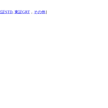
東証STD
,
東証GRT
，
その他
］