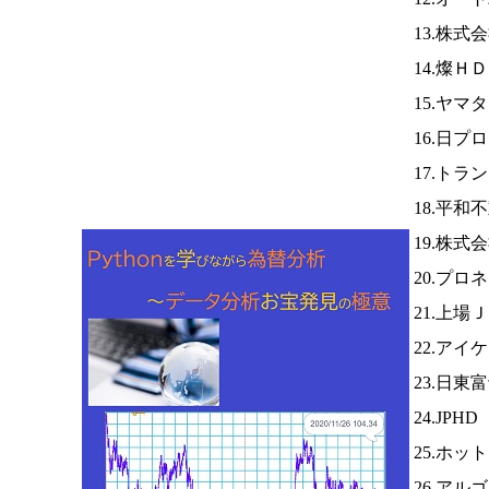
13.株式
14.燦Ｈ
15.ヤマ
16.日プ
17.トラ
18.平和
19.株
20.プロ
21.上場
22.アイ
23.日
24.JPHD
25.ホ
26.ア