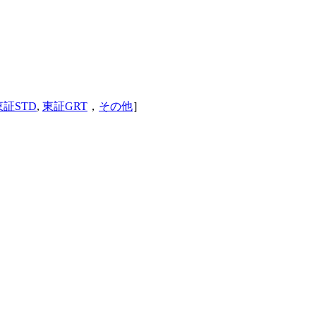
東証STD
,
東証GRT
，
その他
］