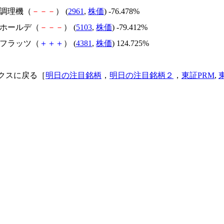
日本調理機（
－
－
－
） (
2961
,
株価
) -76.478%
昭和ホールデ（
－
－
－
） (
5103
,
株価
) -79.412%
ビーフラッツ（
＋
＋
＋
） (
4381
,
株価
) 124.725%
クスに戻る［
明日の注目銘柄
，
明日の注目銘柄２
，
東証PRM
,