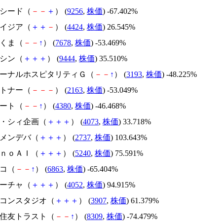
サクシード（
－
－
＋
） (
9256
,
株価
) -67.402%
アメイジア（
＋
＋
－
） (
4424
,
株価
) 26.545%
かさくま（
－
－
↑
） (
7678
,
株価
) -53.469%
トーシン（
＋
＋
＋
） (
9444
,
株価
) 35.510%
エターナルホスピタリティＧ（
－
－
↑
） (
3193
,
株価
) -48.225%
アルトナー（
－
－
－
） (
2163
,
株価
) -53.049%
Ｍマート（
－
－
↑
） (
4380
,
株価
) -46.468%
ジィ・シィ企画（
＋
＋
＋
） (
4073
,
株価
) 33.718%
トーメンデバ（
＋
＋
＋
） (
2737
,
株価
) 103.643%
ｍｏｎｏＡＩ（
＋
＋
＋
） (
5240
,
株価
) 75.591%
レコ（
－
－
↑
） (
6863
,
株価
) -65.404%
フィーチャ（
＋
＋
＋
） (
4052
,
株価
) 94.915%
シリコンスタジオ（
＋
＋
＋
） (
3907
,
株価
) 61.379%
三井住友トラスト（
－
－
↑
） (
8309
,
株価
) -74.479%