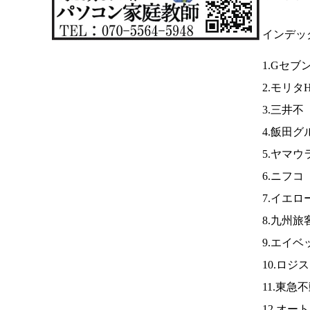
インデッ
1.Gセブ
2.モリタ
3.三井不
4.飯田グ
5.ヤマウ
6.ニフコ
7.イエ
8.九州旅
9.エイベ
10.ロジ
11.東急
12.オ