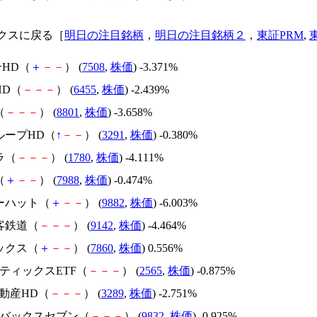
クスに戻る［
明日の注目銘柄
，
明日の注目銘柄２
，
東証PRM
,
ンHD（
＋
－
－
） (
7508
,
株価
) -3.371%
HD（
－
－
－
） (
6455
,
株価
) -2.439%
（
－
－
－
） (
8801
,
株価
) -3.658%
ループHD（
↑
－
－
） (
3291
,
株価
) -0.380%
ラ（
－
－
－
） (
1780
,
株価
) -4.111%
（
＋
－
－
） (
7988
,
株価
) -0.474%
ローハット（
＋
－
－
） (
9882
,
株価
) -6.003%
客鉄道（
－
－
－
） (
9142
,
株価
) -4.464%
ックス（
＋
－
－
） (
7860
,
株価
) 0.556%
スティックスETF（
－
－
－
） (
2565
,
株価
) -0.875%
不動産HD（
－
－
－
） (
3289
,
株価
) -2.751%
ートバックスセブン（
－
－
－
） (
9832
,
株価
) -0.925%