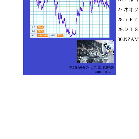
27.ネオ
28.ｉＦ
29.ＤＴ
30.NZA