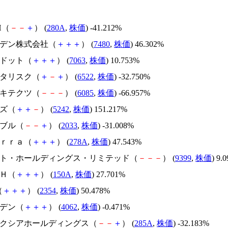
H（
－
－
＋
） (
280A
,
株価
) -41.212%
スズデン株式会社（
＋
＋
＋
） (
7480
,
株価
) 46.302%
エードット（
＋
＋
＋
） (
7063
,
株価
) 10.753%
アスタリスク（
＋
－
＋
） (
6522
,
株価
) -32.750%
アーキテクツ（
－
－
－
） (
6085
,
株価
) -66.957%
イズ（
＋
＋
－
） (
5242
,
株価
) 151.217%
韓国ブル（
－
－
＋
） (
2033
,
株価
) -31.008%
Ｔｅｒｒａ（
＋
＋
＋
） (
278A
,
株価
) 47.543%
.ビート・ホールディングス・リミテッド（
－
－
－
） (
9399
,
株価
) 9.
ＳＨ（
＋
＋
＋
） (
150A
,
株価
) 27.701%
（
＋
＋
＋
） (
2354
,
株価
) 50.478%
イビデン（
＋
＋
＋
） (
4062
,
株価
) -0.471%
キオクシアホールディングス（
－
－
＋
） (
285A
,
株価
) -32.183%