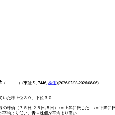
学
（
－
－
－
）(東証Ｓ, 7446,
株価
)(2026/07/08-2026/08/06)
%
ていた株上位３０、下位３０
線の株価（７５日,２５日,５日）↑＝上昇に転じた、↓＝下降に
が平均より低い、青＝株価が平均より高い