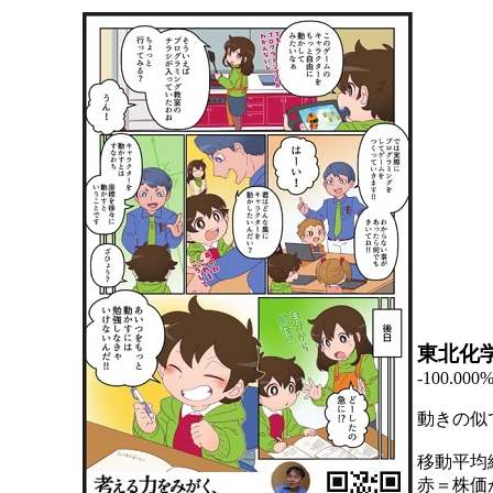
東北化
-100.000
動きの似
移動平均
赤＝株価