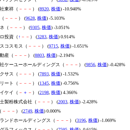
会社東祥（
－
－
－
） (
8920
,
株価
) -10.940%
Ｄ（
－
－
－
） (
9628
,
株価
) -5.103%
タネ（
－
－
－
） (
9305
,
株価
) -3.051%
ロロ投資（
↑
－
－
） (
3283
,
株価
) 0.914%
ンスコスモス（
－
－
－
） (
9715
,
株価
) -1.651%
不動産（
－
－
－
） (
8803
,
株価
) -2.194%
式会社ケーユーホールディングス（
－
－
－
） (
9856
,
株価
) -0.428%
ネクサス（
－
－
－
） (
7893
,
株価
) -1.532%
Ｊリート（
－
－
－
） (
1345
,
株価
) -0.756%
ケイケイ（
－
＋
－
） (
2198
,
株価
) 4.366%
東富士製粉株式会社（
－
－
－
） (
2003
,
株価
) -2.428%
（
－
－
－
） (
2749
,
株価
) 0.000%
ットランドホールディングス（
－
－
－
） (
3196
,
株価
) -1.069%
ルゴグラフィックス（
－
－
－
） (
7595
,
株価
) -0.615%