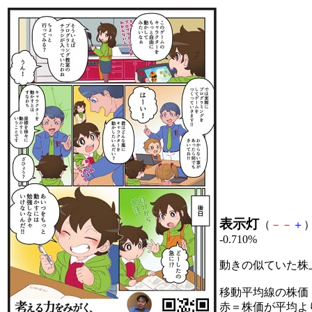
表示灯
（
－
－
＋
）
-0.710%
動きの似ていた株
移動平均線の株価
赤＝株価が平均よ