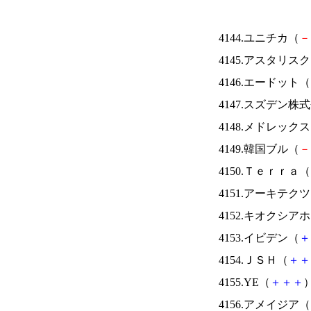
4144.ユニチカ（
－
4145.アスタリス
4146.エードット（
4147.スズデン株
4148.メドレック
4149.韓国ブル（
－
4150.Ｔｅｒｒａ（
4151.アーキテク
4152.キオクシ
4153.イビデン（
＋
4154.ＪＳＨ（
＋
＋
4155.YE（
＋
＋
＋
）
4156.アメイジア（