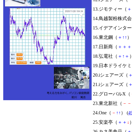
13.ジモティー（
＋
14.鳥越製粉株式
15.イデアインタ
16.東北鋼（
＋
↑
↑
） 
17.日新商（
＋
＋
＋
18.弘電社（
＋
↑
＋
）
19.日本ドライケ
20.iシェアーズ（
21.iシェアーズ（
22.グローバルX（
23.東北新社（
－
－
24.One（
－
↑
↑
） (
4
25.安楽亭（
＋
＋
↓
）
26.カネ美食品（
＋