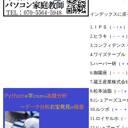
インデックスに戻
1.ＩＰＳ（
－
↑
＋
） 
2.ヒラキ（
－
－
＋
）
3.コンフィデン
4.ワイズテーブル
5.ハーバー研（
＋
6.御園座（
－
－
－
）
7.蔵王産業株式会
8.松本油脂（
－
↑
＋
9.iシェアーズユ
10.ルツボ（
＋
－
＋
11.ロイヤルホ（
－
12.iシェアーズ（