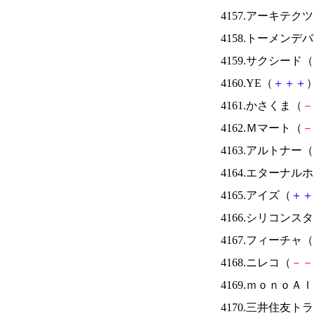
4157.アーキテク
4158.トーメンデ
4159.サクシード（
4160.YE（
＋
＋
＋
）
4161.かさくま（
－
4162.Ｍマート（
－
4163.アルトナー（
4164.エターナ
4165.アイズ（
＋
＋
4166.シリコンス
4167.フィーチャ（
4168.ニレコ（
－
－
4169.ｍｏｎｏＡ
4170.三井住友ト