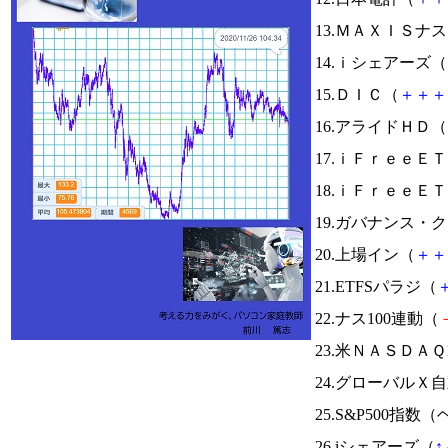
13.ＭＡＸＩＳナ
14.ｉシェアーズ（
15.ＤＩＣ（
＋
＋
＋
16.アライドＨＤ（
17.ｉＦｒｅｅ
18.ｉＦｒｅｅ
19.ガバナンス・
20.上場イン（
＋
＋
21.ETFSパラジ（
22.ナス100連動（
23.米ＮＡＳＤＡ
24.グローバルＸ
25.S&P500指
26.iシェアーズ（
↑