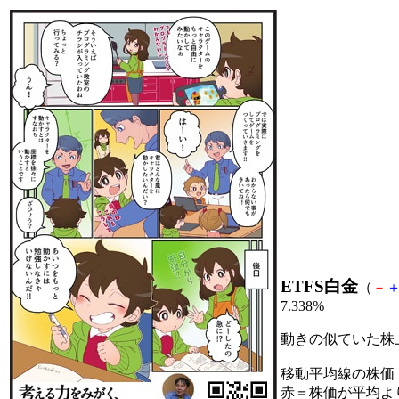
ETFS白金
（
－
7.338%
動きの似ていた株
移動平均線の株価
赤＝株価が平均よ