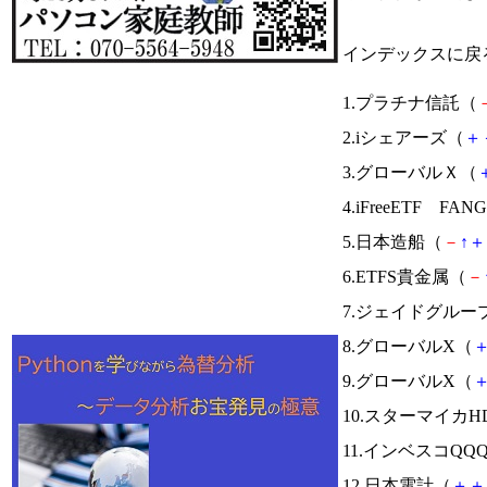
インデックスに戻
1.プラチナ信託（
2.iシェアーズ（
＋
3.グローバルＸ（
4.iFreeETF FAN
5.日本造船（
－
↑
＋
6.ETFS貴金属（
－
7.ジェイドグルー
8.グローバルX（
9.グローバルX（
10.スターマイカH
11.インベスコQQ
12.日本電計（
＋
＋