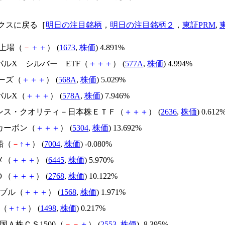
クスに戻る［
明日の注目銘柄
，
明日の注目銘柄２
，
東証PRM
,
銀上場（
－
＋
＋
） (
1673
,
株価
) 4.891%
バルX シルバー ETF（
＋
＋
＋
） (
577A
,
株価
) 4.994%
アーズ（
＋
＋
＋
） (
568A
,
株価
) 5.029%
バルX（
＋
＋
＋
） (
578A
,
株価
) 7.946%
ナンス・クオリティ－日本株ＥＴＦ（
＋
＋
＋
） (
2636
,
株価
) 0.612
Ｃカーボン（
＋
＋
＋
） (
5304
,
株価
) 13.692%
船（
－
↑
＋
） (
7004
,
株価
) -0.080%
メ（
＋
＋
＋
） (
6445
,
株価
) 5.970%
Ｄ（
＋
＋
＋
） (
2768
,
株価
) 10.122%
IXブル（
＋
＋
＋
） (
1568
,
株価
) 1.971%
ｅ（
＋
↑
＋
） (
1498
,
株価
) 0.217%
中国Ａ株ＣＳ1500（
－
－
＋
） (
2553
,
株価
) -8.395%