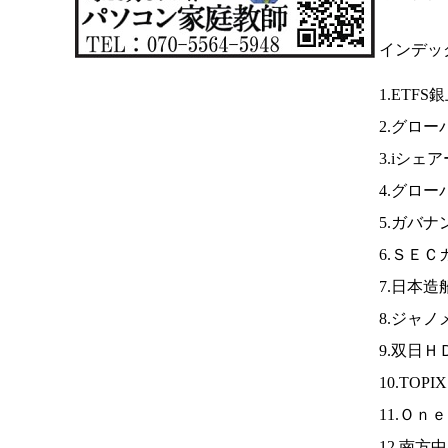
インデッ
1.ETFS
2.グロー
3.iシェ
4.グロー
5.ガバ
6.ＳＥ
7.日本造
8.ジャノ
9.双日Ｈ
10.TOP
11.Ｏｎ
12.南方