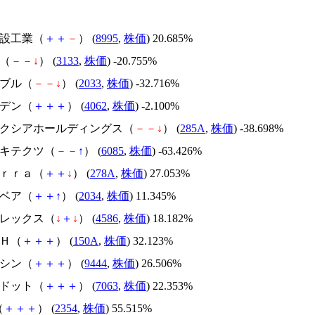
誠建設工業（
＋
＋
－
） (
8995
,
株価
) 20.685%
帆（
－
－
↓
） (
3133
,
株価
) -20.755%
韓国ブル（
－
－
↓
） (
2033
,
株価
) -32.716%
イビデン（
＋
＋
＋
） (
4062
,
株価
) -2.100%
キオクシアホールディングス（
－
－
↓
） (
285A
,
株価
) -38.698%
アーキテクツ（
－
－
↑
） (
6085
,
株価
) -63.426%
Ｔｅｒｒａ（
＋
＋
↓
） (
278A
,
株価
) 27.053%
韓国ベア（
＋
＋
↑
） (
2034
,
株価
) 11.345%
メドレックス（
↓
＋
↓
） (
4586
,
株価
) 18.182%
ＳＨ（
＋
＋
＋
） (
150A
,
株価
) 32.123%
トーシン（
＋
＋
＋
） (
9444
,
株価
) 26.506%
エードット（
＋
＋
＋
） (
7063
,
株価
) 22.353%
（
＋
＋
＋
） (
2354
,
株価
) 55.515%