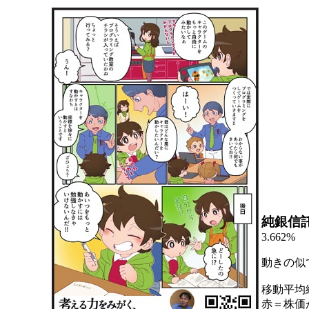
純銀信
3.662%
動きの似
移動平均
赤＝株価