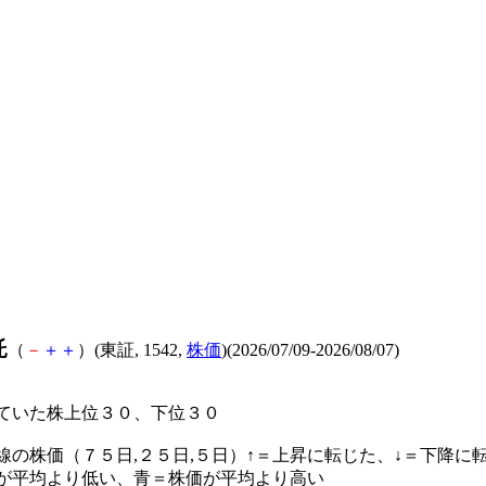
託
（
－
＋
＋
）(東証, 1542,
株価
)(2026/07/09-2026/08/07)
ていた株上位３０、下位３０
線の株価（７５日,２５日,５日）↑＝上昇に転じた、↓＝下降に
が平均より低い、青＝株価が平均より高い