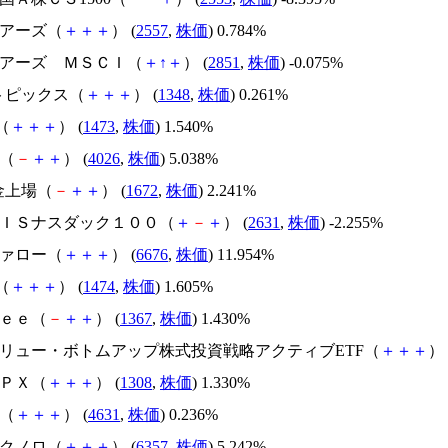
ェアーズ（
＋
＋
＋
） (
2557
,
株価
) 0.784%
シェアーズ ＭＳＣＩ（
＋
↑
＋
） (
2851
,
株価
) -0.075%
Xトピックス（
＋
＋
＋
） (
1348
,
株価
) 0.261%
M（
＋
＋
＋
） (
1473
,
株価
) 1.540%
化（
－
＋
＋
） (
4026
,
株価
) 5.038%
S金上場（
－
＋
＋
） (
1672
,
株価
) 2.241%
ＡＸＩＳナスダック１００（
＋
－
＋
） (
2631
,
株価
) -2.255%
ファロー（
＋
＋
＋
） (
6676
,
株価
) 11.954%
M（
＋
＋
＋
） (
1474
,
株価
) 1.605%
ｒｅｅ（
－
＋
＋
） (
1367
,
株価
) 1.430%
本バリュー・ボトムアップ株式投資戦略アクティブETF（
＋
＋
＋
） 
ＴＰＸ（
＋
＋
＋
） (
1308
,
株価
) 1.330%
Ｃ（
＋
＋
＋
） (
4631
,
株価
) 0.236%
テクノロ（
＋
＋
＋
） (
6357
,
株価
) 5.242%