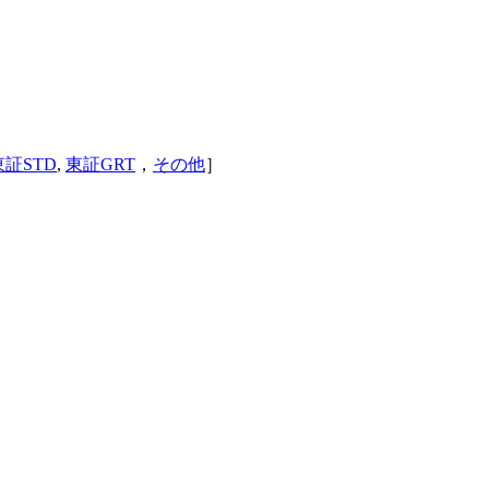
東証STD
,
東証GRT
，
その他
］