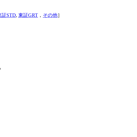
東証STD
,
東証GRT
，
その他
］
%