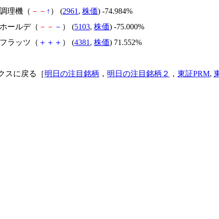
日本調理機（
－
－
↑
） (
2961
,
株価
) -74.984%
昭和ホールデ（
－
－
－
） (
5103
,
株価
) -75.000%
ビーフラッツ（
＋
＋
＋
） (
4381
,
株価
) 71.552%
クスに戻る［
明日の注目銘柄
，
明日の注目銘柄２
，
東証PRM
,