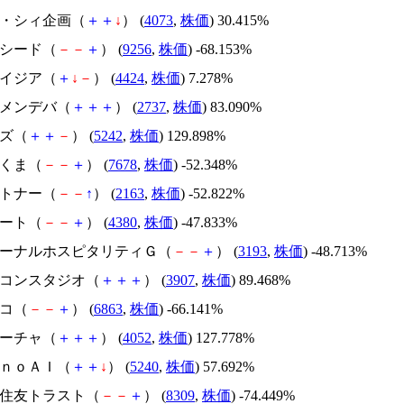
ジィ・シィ企画（
＋
＋
↓
） (
4073
,
株価
) 30.415%
サクシード（
－
－
＋
） (
9256
,
株価
) -68.153%
アメイジア（
＋
↓
－
） (
4424
,
株価
) 7.278%
トーメンデバ（
＋
＋
＋
） (
2737
,
株価
) 83.090%
イズ（
＋
＋
－
） (
5242
,
株価
) 129.898%
かさくま（
－
－
＋
） (
7678
,
株価
) -52.348%
アルトナー（
－
－
↑
） (
2163
,
株価
) -52.822%
Ｍマート（
－
－
＋
） (
4380
,
株価
) -47.833%
エターナルホスピタリティＧ（
－
－
＋
） (
3193
,
株価
) -48.713%
シリコンスタジオ（
＋
＋
＋
） (
3907
,
株価
) 89.468%
レコ（
－
－
＋
） (
6863
,
株価
) -66.141%
フィーチャ（
＋
＋
＋
） (
4052
,
株価
) 127.778%
ｍｏｎｏＡＩ（
＋
＋
↓
） (
5240
,
株価
) 57.692%
三井住友トラスト（
－
－
＋
） (
8309
,
株価
) -74.449%