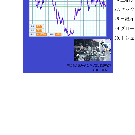
27.セッ
28.日経
29.グロ
30.ｉシ