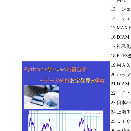
13.ｉシ
14.ｉ
15.MA
16.DIA
17.神島
18.ETF
19.Ｍ
20.バッ
21.DIA
22.ｉＦ
23.日
24.上場
25.ＤＩ
26.三精