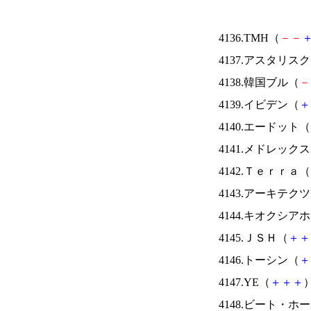
4136.TMH（
－
－
4137.アスタリス
4138.韓国ブル（
－
4139.イビデン（
＋
4140.エードット（
4141.メドレック
4142.Ｔｅｒｒａ（
4143.アーキテク
4144.キオクシ
4145.ＪＳＨ（
＋
＋
4146.トーシン（
＋
4147.YE（
＋
＋
＋
）
4148.ビート・