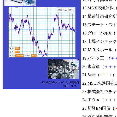
13.MAXIS海外株
14.構造計画研究
15.ステート・ス
16.グローバルX（
17.上場インデッ
18.ＭＲＫホール（
19.バイク王（
↑
＋
20.東京産（
＋
＋
＋
21.State（
＋
＋
＋
） 
22.MSCI先進国株
23.株式会社ウチ
24.ＴＯＡ（
＋
＋
＋
25.新興EM国債（
26.ダウ連動投信（