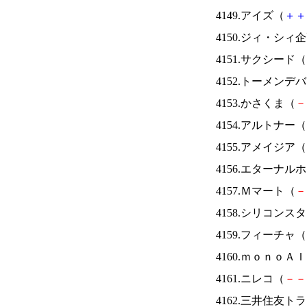
4149.アイズ（
＋
＋
4150.ジィ・シィ
4151.サクシード（
4152.トーメンデ
4153.かさくま（
－
4154.アルトナー（
4155.アメイジア（
4156.エターナ
4157.Ｍマート（
－
4158.シリコンス
4159.フィーチャ（
4160.ｍｏｎｏＡ
4161.ニレコ（
－
－
4162.三井住友ト