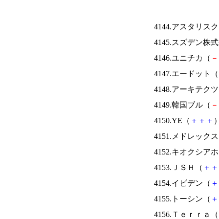
4144.アスタリス
4145.スズデン株
4146.ユニチカ（
－
4147.エードット（
4148.アーキテク
4149.韓国ブル（
－
4150.YE（
＋
＋
＋
）
4151.メドレック
4152.キオクシ
4153.ＪＳＨ（
＋
＋
4154.イビデン（
＋
4155.トーシン（
＋
4156.Ｔｅｒｒａ（