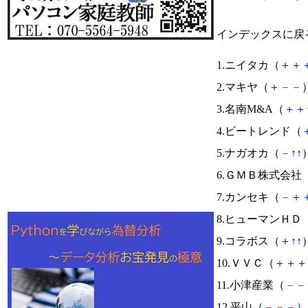
インデックスに戻
1.ニイタカ（
＋
＋
2.マキヤ（
＋
－
－
）
3.名南M&A（
＋
＋
4.ビートレンド（
5.ナガオカ（
－
↑
↑
）
6.ＧＭＢ株式会社
7.カンセキ（
－
＋
8.ヒューマンＨＤ
9.コラボス（
＋
↑
↑
）
10.ＶＶＣ（
＋
＋
＋
11.小津産業（
－
－
12.平山（
－
－
－
） 