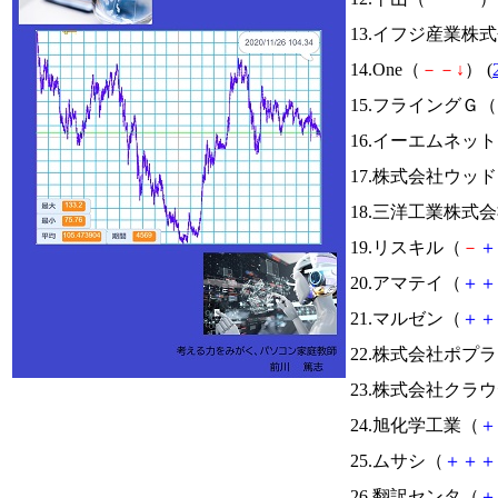
13.イフジ産業株
14.One（
－
－
↓
） (
15.フライングＧ（
16.イーエムネッ
17.株式会社ウッ
18.三洋工業株式
19.リスキル（
－
＋
20.アマテイ（
＋
＋
21.マルゼン（
＋
＋
22.株式会社ポプ
23.株式会社クラ
24.旭化学工業（
＋
25.ムサシ（
＋
＋
＋
26.翻訳センタ（
＋