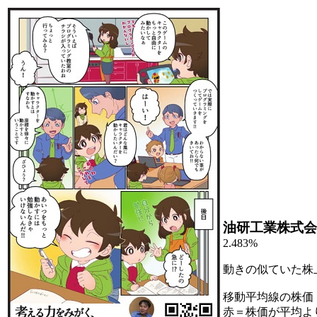
油研工業株式会
2.483%
動きの似ていた株
移動平均線の株価
赤＝株価が平均よ