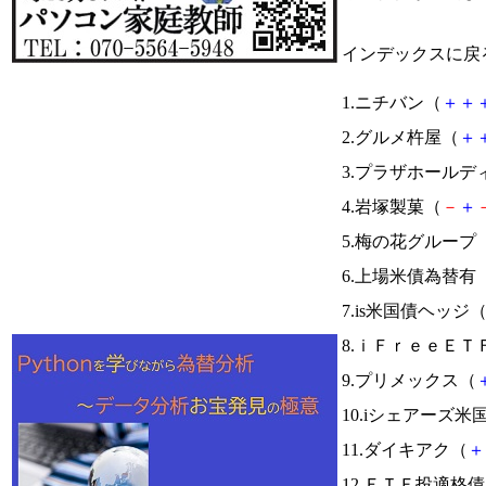
インデックスに戻
1.ニチバン（
＋
＋
2.グルメ杵屋（
＋
3.プラザホールデ
4.岩塚製菓（
－
＋
5.梅の花グループ
6.上場米債為替有
7.is米国債ヘッジ
8.ｉＦｒｅｅＥＴ
9.プリメックス（
10.iシェアーズ米
11.ダイキアク（
＋
12.ＥＴＦ投適格