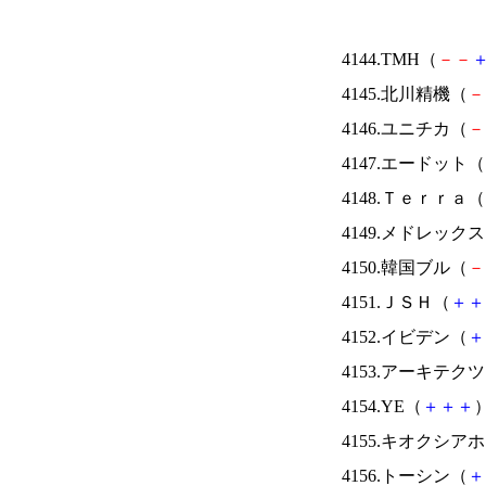
4144.TMH（
－
－
4145.北川精機（
－
4146.ユニチカ（
－
4147.エードット（
4148.Ｔｅｒｒａ（
4149.メドレック
4150.韓国ブル（
－
4151.ＪＳＨ（
＋
＋
4152.イビデン（
＋
4153.アーキテク
4154.YE（
＋
＋
＋
）
4155.キオクシ
4156.トーシン（
＋