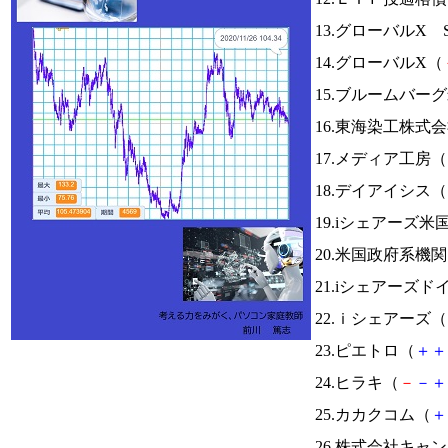
13.グローバルX 
14.グローバルX（
15.ブルームバ
16.東海染工株式
17.メディア工房（
18.デイアイシス（
19.iシェアーズ米
20.米国政府系
21.iシェアーズド
22.ｉシェアーズ（
23.ピエトロ（
＋
＋
24.ヒラキ（
－
－
＋
25.カカクコム（
＋
26.株式会社キャ